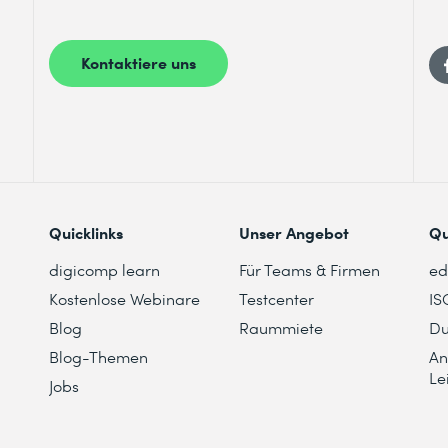
Kontaktiere uns
Quicklinks
Unser Angebot
Qu
digicomp learn
Für Teams & Firmen
e
Kostenlose Webinare
Testcenter
IS
Blog
Raummiete
Du
Blog-Themen
An
Le
Jobs