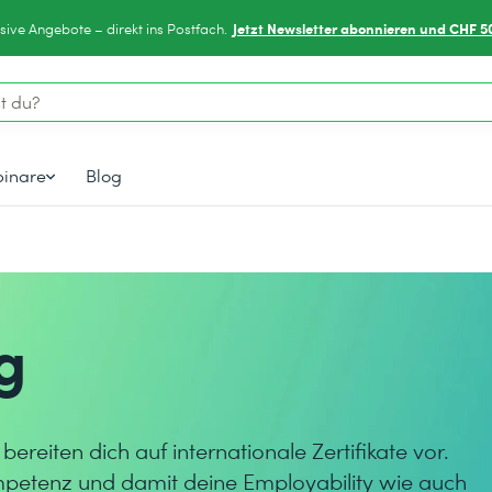
Jetzt Newsletter abonnieren und CHF 5
sive Angebote – direkt ins Postfach.
inare
Blog
g
eiten dich auf internationale Zertifikate vor.
mpetenz und damit deine Employability wie auch