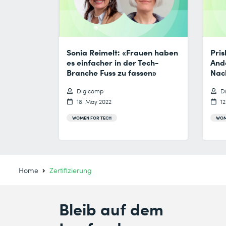
Sonia Reimelt: «Frauen haben
Pri
es einfacher in der Tech-
Ande
Branche Fuss zu fassen»
Nach
Digicomp
D
18. May 2022
12
WOMEN FOR TECH
WOM
Home
Zertifizierung
Bleib auf dem