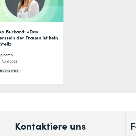
ska Burkard: «Das
rssein der Frauen ist kein
teil»
igicomp
. April 2022
EN FOR TECH
Kontaktiere uns
F