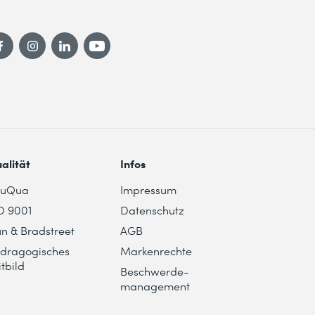
alität
Infos
duQua
Impressum
O 9001
Datenschutz
n & Bradstreet
AGB
dragogisches
Markenrechte
itbild
Beschwerde-
management