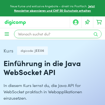
Jetzt
Neue Kurse und exklusive Angebote – direkt ins Postfach.
Newsletter abonnieren und CHF 50 Gutschein erhalten
Kurs
digicode:
JEE06
Einführung in die Java
WebSocket API
In diesem Kurs lernst du, die Java API for
WebSocket praktisch in Webapplikationen
einzusetzen.