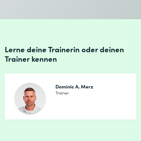
Ich habe die
Datenschutzbestimmungen
zur Kenntnis
genommen.
Absenden
Lerne deine Trainerin oder deinen
Trainer kennen
* Pflichtfelder
Dominic A. Merz
Trainer