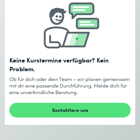
E-Mail *
Telefon *
Anzahl Teilnehmende *
Gewünschter Kursort *
Gewünschtes Startdatum (DD.MM.YYYY) *
Keine Kurstermine verfügbar? Kein
Ich habe die
Datenschutzbestimmungen
zur Kenntnis
Gewünschtes Enddatum (DD.MM.YYYY) *
Problem.
genommen.
Ob für dich oder dein Team – wir planen gemeinsam
mit dir eine passende Durchführung. Melde dich für
eine unverbindliche Beratung.
Absenden
* Pflichtfelder
Kontaktiere uns