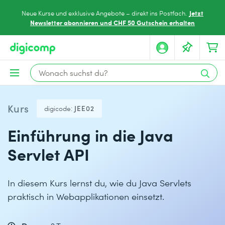
Jetzt
Neue Kurse und exklusive Angebote – direkt ins Postfach.
Newsletter abonnieren und CHF 50 Gutschein erhalten
Kurs
digicode:
JEE02
Einführung in die Java
Servlet API
In diesem Kurs lernst du, wie du Java Servlets
praktisch in Webapplikationen einsetzt.