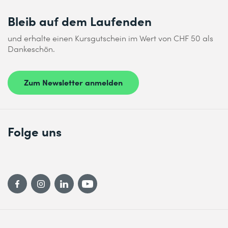
Multipart Form
Bleib auf dem Laufenden
Web Fragment
und erhalte einen Kursgutschein im Wert von CHF 50 als
Teil von folgenden Kursen / Lehrgängen
Dankeschön.
Jakarta EE Frontend Developer Professional
Zum Newsletter anmelden
Folge uns