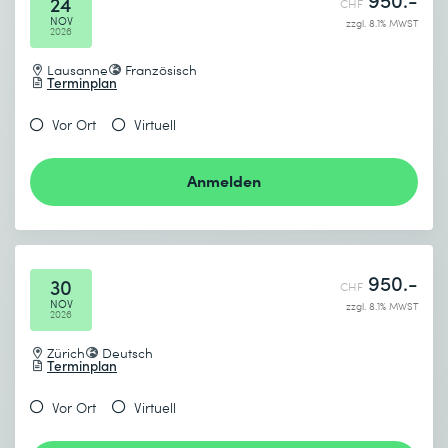
24
CHF
NOV
zzgl. 8.1% MWST
2026
Lausanne
Französisch
Terminplan
Vor Ort
Virtuell
Anmelden
950.-
30
CHF
NOV
zzgl. 8.1% MWST
2026
Zürich
Deutsch
Terminplan
Vor Ort
Virtuell