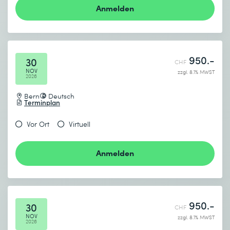
Anmelden
950.-
30
CHF
NOV
zzgl. 8.1% MWST
2026
Bern
Deutsch
Terminplan
Vor Ort
Virtuell
Anmelden
950.-
30
CHF
NOV
zzgl. 8.1% MWST
2026