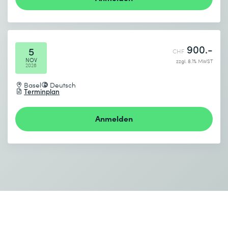
Ich habe die
Datenschutzbestimmungen
zur Kenntnis
genommen.
900.-
5
CHF
Absenden
NOV
zzgl. 8.1% MWST
2026
* Pflichtfelder
Basel
Deutsch
Terminplan
Anmelden