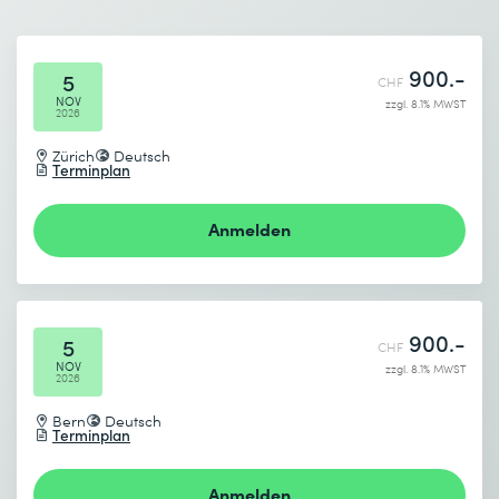
E-Mail *
Telefon *
Evaluation von RAG-Systemen
Optimierungsmöglichkeiten
900.-
Anzahl Teilnehmende *
Gewünschter Kursort *
5
CHF
Security von RAG-Systemen
NOV
zzgl. 8.1% MWST
2026
5 Plattform- und Systemarchitektur
Gewünschtes Startdatum (DD.MM.YYYY) *
Zürich
Deutsch
Terminplan
Vergleich SaaS versus PaaS
Ich habe die
Datenschutzbestimmungen
zur Kenntnis
Performance-Überlegungen
Gewünschtes Enddatum (DD.MM.YYYY) *
genommen.
Anmelden
Security und Compliance
Absenden
900.-
5
CHF
* Pflichtfelder
NOV
zzgl. 8.1% MWST
2026
Bern
Deutsch
Terminplan
Anmelden