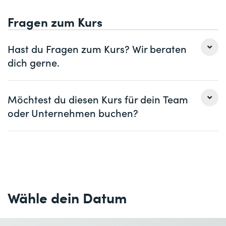
GenAI-Technologien in Unternehmen vor. Eine
Anwendungsmöglichkeiten
Zertifizierung ist aktuell nicht vorgesehen.
Fragen zum Kurs
Übersicht GenAI-Technologien
Übersicht Anwendungsmöglichkeiten von
Hast du Fragen zum Kurs? Wir beraten
Sprachmodellen: RAG, text-to-query, Agenten,
dich gerne.
Computer-Use Ansatz, usw.
Übersicht Anwendungsmöglichkeiten von Multi-
modalen Modellen: Bildgenerierung, text-to-speech,
Frau
Herr
Möchtest du diesen Kurs für dein Team
Avatare usw.
oder Unternehmen buchen?
Vorname *
Nachname *
3 IT-Architektur für GenAI
Frau
Herr
Herausforderungen: Umgang mit False Positives, False
Firma
optional
Negatives, Halluzinationen
Vorname *
Nachname *
Ganzheitliche RAG-Architektur & LLMOps
E-Mail *
Telefon *
Agentic AI-Architekturen
Wähle dein Datum
Firma *
4 Retrieval-Augmented Generation
Übersicht Dokumentenverarbeitung