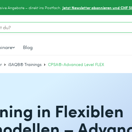
Jetzt Newsletter abonnieren und CHF 5
sive Angebote – direkt ins Postfach.
inare
Blog
ur
iSAQB® Trainings
CPSA®-Advanced Level FLEX
ing in Flexiblen
modellen – Advan