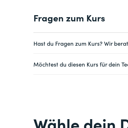
Ein weiterer Schwerpunkt des Moduls i
KURS
Für die erfolgreiche Teilnahme an eine
Fragen zum Kurs
iSAQB® Certified Professional fo
Delivery, um erfolgreiche Softwareproje
eine jeweils definierte Anzahl an Credit 
Software Architecture – Foundat
Durch eine hohe Automatisierung und eine
CPSA‑A® anmelden möchten, benötigen
Software in kurzen Abständen auszulief
müssen alle drei Kompetenzbereiche mit 
4 Tage
erhalten. Die Teilnehmenden lernen, wi
sein. Jeder Trainingstag wird mit 10 Credi
Hast du Fragen zum Kurs? Wir berat
um den Weg zur Continuous Delivery zu
Modul werden maximal 30 Credit Points v
CHF
3 Tage dauert.
Mehr Details über CPSA‑
3'600.–
Frau
Herr
Schliesslich wird auch die Bedeutung vo
Mehr
Möchtest du diesen Kurs für dein
stellen besondere Herausforderungen an d
Auch Softwarearchitekt/innen, die noch 
Vorname *
potenziell vielen Komponenten agieren.
können an den Advanced-Level-Schulung
Frau
Herr
skalierfähige Logging- und Monitoring-
Teilnahme an Advanced-Level-Schulungen 
Firma
optional
Herausforderungen zu bewältigen und res
man für eine eventuelle Prüfung im Adva
Vorname *
gegen Ausfälle und Fehler sind. Insges
Antrag auf eine Prüfung im Advanced Lev
Schulung für Softwareentwickler/innen, d
Prüfung im Foundation Level.
E-Mail *
Firma *
Anforderungen reagieren möchten.
Wähle dein 
CPSA®-Advanced Level