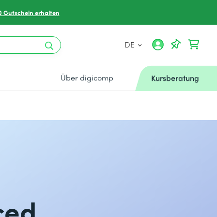
0 Gutschein erhalten
DE
Über digicomp
Kursberatung
ced