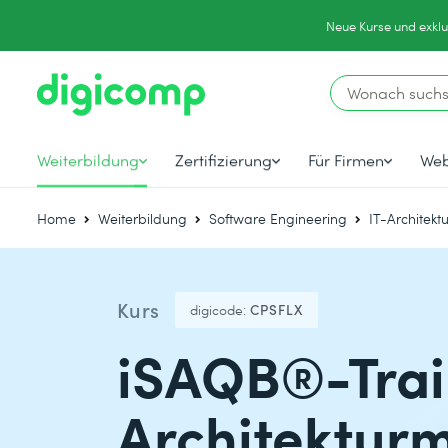
Neue Kurse und exklu
Weiterbildung
Zertifizierung
Für Firmen
Web
Home
Weiterbildung
Software Engineering
IT-Architekt
Kurs
digicode:
CPSFLX
iSAQB®-Train
Architektur