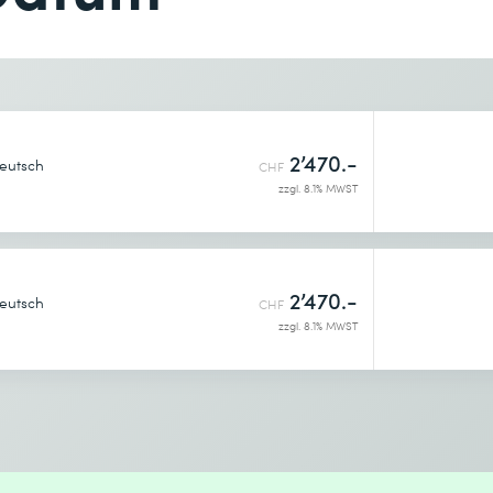
Telefon *
Gewünschter Kursort *
2’470.-
eutsch
CHF
zzgl. 8.1% MWST
enntnis genommen.
2’470.-
eutsch
CHF
zzgl. 8.1% MWST