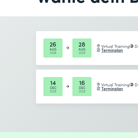
E-Mail *
Anzahl Teilnehmende *
Gewünschtes Startdatum (DD.MM.YYYY) *
26
28
Virtual Training
D
AUG
AUG
Terminplan
2026
2026
Gewünschtes Enddatum (DD.MM.YYYY) *
Ich habe die
Datenschutzbestimmungen
zur K
14
16
Virtual Training
D
DEC
DEC
Absenden
Terminplan
2026
2026
* Pflichtfelder