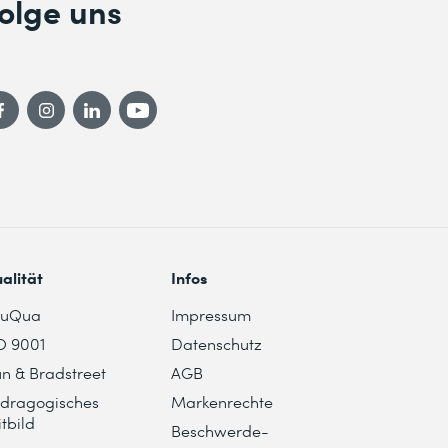
olge uns
alität
Infos
duQua
Impressum
O 9001
Datenschutz
n & Bradstreet
AGB
dragogisches
Markenrechte
itbild
Beschwerde-