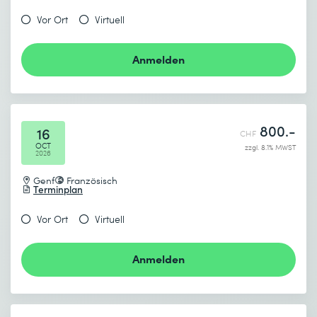
Vor Ort
Virtuell
Anmelden
800.-
16
CHF
OCT
zzgl. 8.1% MWST
2026
Genf
Französisch
Terminplan
Vor Ort
Virtuell
Anmelden