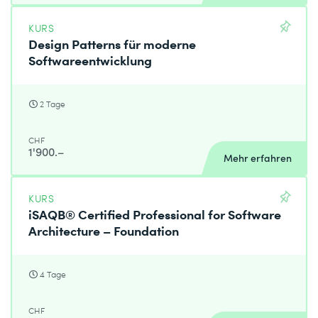
KURS
Design Patterns für moderne
Softwareentwicklung
2 Tage
CHF
1'900.–
Mehr erfahren
KURS
iSAQB® Certified Professional for Software
Architecture – Foundation
4 Tage
CHF