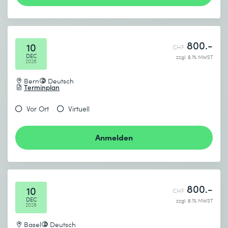
800.-
10
CHF
DEC
zzgl. 8.1% MWST
2026
Bern
Deutsch
Terminplan
Vor Ort
Virtuell
Anmelden
800.-
10
CHF
DEC
zzgl. 8.1% MWST
2026
Basel
Deutsch