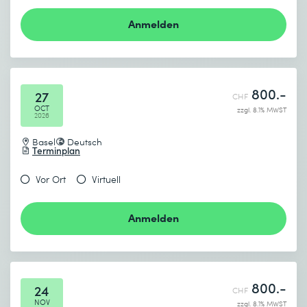
Anmelden
800.-
27
CHF
OCT
zzgl. 8.1% MWST
2026
Basel
Deutsch
Terminplan
Vor Ort
Virtuell
Anmelden
800.-
24
CHF
NOV
zzgl. 8.1% MWST