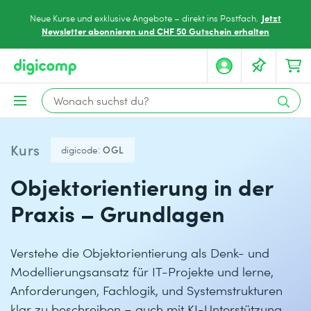
Jetzt
Neue Kurse und exklusive Angebote – direkt ins Postfach.
Newsletter abonnieren und CHF 50 Gutschein erhalten
Kurs
digicode:
OGL
Objektorientierung in der
Praxis – Grundlagen
Verstehe die Objektorientierung als Denk- und
Modellierungsansatz für IT-Projekte und lerne,
Anforderungen, Fachlogik, und Systemstrukturen
klar zu beschreiben – auch mit KI-Unterstützung.