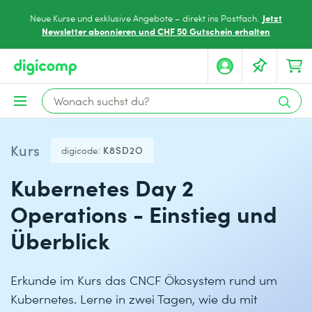
Jetzt
Neue Kurse und exklusive Angebote – direkt ins Postfach.
Newsletter abonnieren und CHF 50 Gutschein erhalten
Kurs
digicode:
K8SD2O
Kubernetes Day 2
Operations - Einstieg und
Überblick
Erkunde im Kurs das CNCF Ökosystem rund um
Kubernetes. Lerne in zwei Tagen, wie du mit