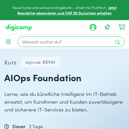
Jetzt
Neue Kurse und exklusive Angebote – direkt ins Postfach.
Newsletter abonnieren und CHF 50 Gutschein erhalten
Kurs
digicode:
DEVAI
AIOps Foundation
Lerne, wie du künstliche Intelligenz im IT-Betrieb
einsetzt, um Kundinnen und Kunden zuverlässigere
und sicherere IT-Services zu bieten.
Dauer
2 Tage