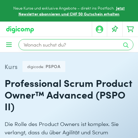
Jetzt
Neue Kurse und exklusive Angebote – direkt ins Postfach.
Newsletter abonnieren und CHF 50 Gutschein erhalten
Kurs
digicode:
PSPOA
Professional Scrum Product
Owner™ Advanced (PSPO
II)
Die Rolle des Product Owners ist komplex. Sie
verlangt, dass du über Agilität und Scrum