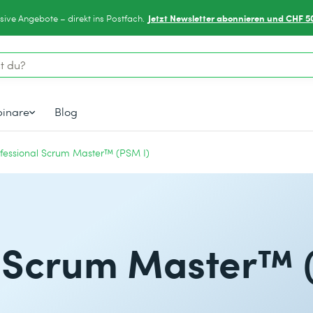
Jetzt Newsletter abonnieren und CHF 5
sive Angebote – direkt ins Postfach.
inare
Blog
fessional Scrum Master™ (PSM I)
l Scrum Master™