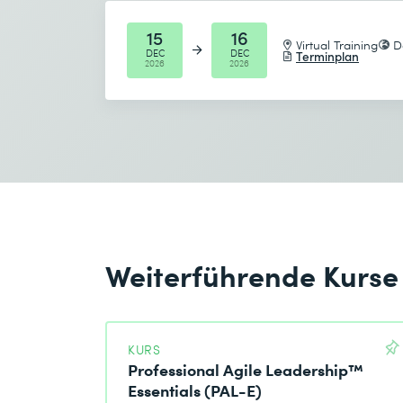
15
16
Virtual Training
D
DEC
DEC
Terminplan
2026
2026
Weiterführende Kurse
KURS
Professional Agile Leadership™
Essentials (PAL-E)