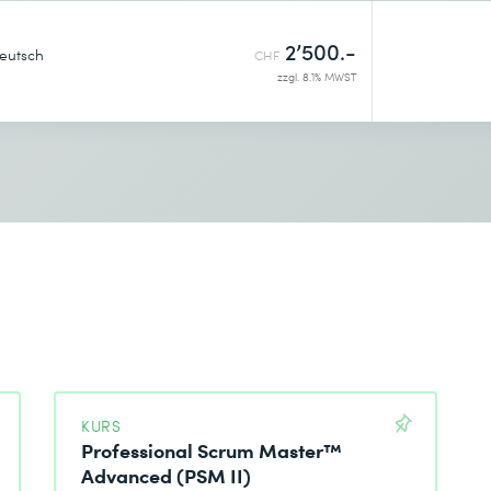
2’500.-
eutsch
CHF
zzgl. 8.1% MWST
KURS
Professional Scrum Master™
Advanced (PSM II)