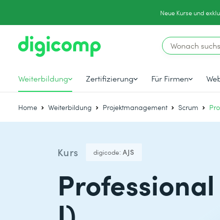
Neue Kurse und exklu
Weiterbildung
Zertifizierung
Für Firmen
Web
Home
Weiterbildung
Projektmanagement
Scrum
Pro
Kurs
digicode:
AJS
Professiona
I)