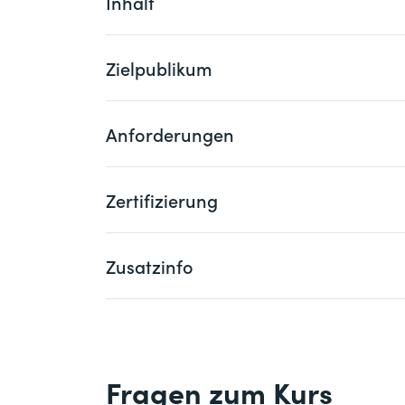
Inhalt
Zielpublikum
Modul 1: Projektmanagement (2 Tage)
Projekte und Projektmanagement Pro
Anforderungen
Dieser Lehrgang richtet sich an Personen,
Grundlagen der Projektplanung
arbeiten sowie Personen, die neu mit Pro
Projektziele
Berufstätige aller Branchen geeignet.
Definition von Inhalt und Umfang
Zertifizierung
Es gibt keine formalen Zulassungsbeding
Vorgehensweisen (agil und plangetrie
Business Analysis ist von Vorteil.
Story Mapping und Projektstruktur
Zusatzinfo
Für das Fachdiplom «Business Analyse 
Ablauf und Ressourcen
Seminarteilnahme (80 %) auch die Singl
Kostenplanung
Gruppenpräsentation erfolgreich abschl
Projektaufbauorganisation
Der Lehrgang findet in Zusammenarbeit 
Grundlagen der Steuerung und Projek
Fachdiplom Business Analyse SGO
Projektabschluss
Fragen zum Kurs