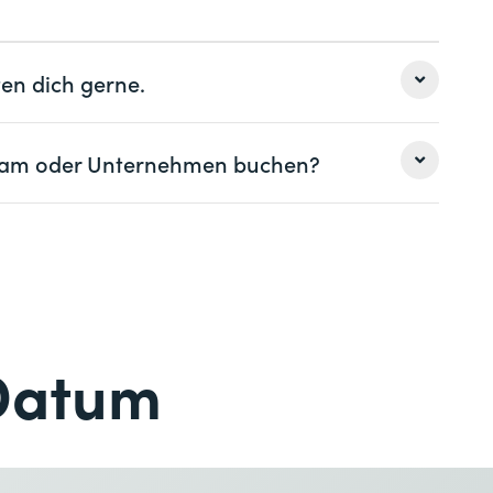
denführung (2 Tage)
en dich gerne.
 Team oder Unternehmen buchen?
Nachname *
Nachname *
Telefon *
Datum
Telefon *
Gewünschter Kursort *