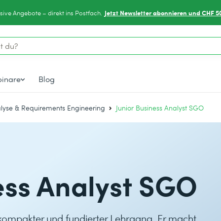
Jetzt Newsletter abonnieren und CHF 5
sive Angebote – direkt ins Postfach.
inare
Blog
lyse & Requirements Engineering
Junior Business Analyst SGO
ess Analyst SGO
n kompakter und fundierter Lehrgang. Er macht