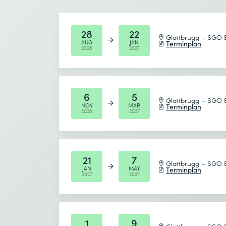
Prozessanforderungsermittlung
Prozessdesign
Gewünschtes Startdatum (DD.MM.YYYY) *
28
22
Prozessbewertung
Glattbrugg – SGO 
AUG
JAN
Terminplan
2026
2027
Kommunikation der Prozesseinführun
Gewünschtes Enddatum (DD.MM.YYYY) *
Ich habe die
Datenschutzbestimmungen
zur K
Modul 4: Anforderungsmanagement (2 
6
5
Anforderungen ermitteln, dokumentie
Glattbrugg – SGO 
NOV
MAR
Absenden
Terminplan
2026
2027
Priorisierung und Lösungsfindung
Künstliche Intelligenz (KI/AI) als Werk
* Pflichtfelder
Modul 5: Agiles Mindset und Vorgehen (1
21
7
Glattbrugg – SGO 
JAN
MAY
Terminplan
2027
2027
Warum Agilität?
Agile Denkhaltung und ihr Unterschied
Ich habe die
Datenschutzbestimmungen
zur K
Scrum in Theorie und Praxis als Beisp
1
9
Agile Transformation anstossen und b