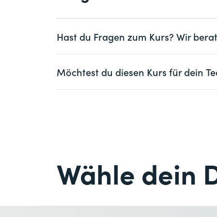
Modul 2: Projektteam- und Mitarbeiten
Grundlagen Steuerung & Führung
Hast du Fragen zum Kurs? Wir berat
Risikomanagement
Führung, Motivation und Teamarbeit
Frau
Herr
Möchtest du diesen Kurs für dein
Agile Führung
Vorname *
Moderation und Sitzungsgestaltung
Frau
Herr
Information und Kommunikation
Firma
optional
Widerstand und Konfliktbearbeitung
Vorname *
Präsentationstechniken
E-Mail *
Firma *
Modul 3: Prozessmanagement (2 Tage)
Wähle dein 
Grundlagen Prozessmanagement
E-Mail *
Grundlagen der Prozessgestaltung
Prozesserhebung und -modellierung
Anzahl Teilnehmende *