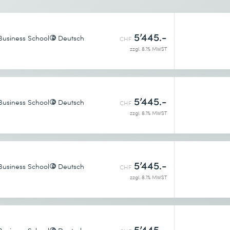
5’445.-
Business School
Deutsch
CHF
zzgl. 8.1% MWST
g
enntnis genommen.
Tage)
5’445.-
ren und prüfen
Business School
Deutsch
CHF
zzgl. 8.1% MWST
zeug
 Tag)
5’445.-
Business School
Deutsch
CHF
zzgl. 8.1% MWST
 zu traditionellen Vorgehensweisen
enntnis genommen.
iel einer agilen Methode
egleiten
5’445.-