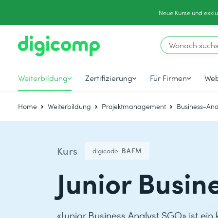
Neue Kurse und exklu
Weiterbildung
Zertifizierung
Für Firmen
Web
Home
Weiterbildung
Projektmanagement
Business-Ana
Kurs
digicode:
BAFM
Junior Busin
«Junior Business Analyst SGO» ist ei