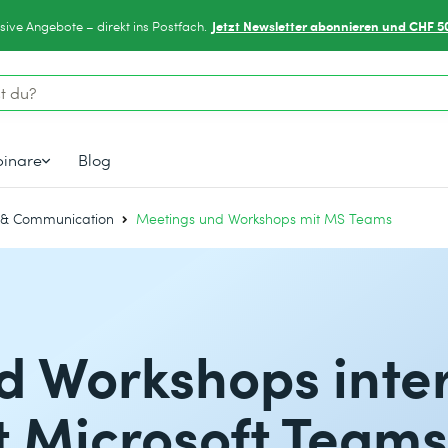
Jetzt Newsletter abonnieren und CHF 5
sive Angebote – direkt ins Postfach.
inare
Blog
& Communication
Meetings und Workshops mit MS Teams
d Workshops inter
t Microsoft Teams