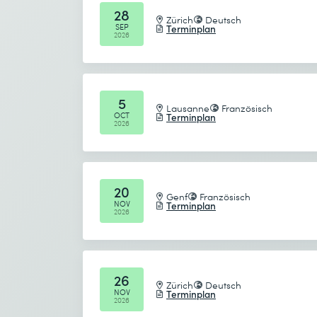
28
Teil von folgenden Kursen / Lehrgängen
Zürich
Deutsch
SEP
Terminplan
* Pflichtfelder
2026
From Zero to Hero mit Microsoft Offi
5
Lausanne
Französisch
OCT
Terminplan
2026
20
Genf
Französisch
NOV
Terminplan
2026
26
Zürich
Deutsch
NOV
Terminplan
2026