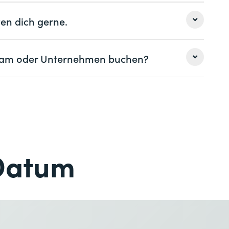
en dich gerne.
 Team oder Unternehmen buchen?
Nachname *
Nachname *
Telefon *
Datum
hungen
Telefon *
Gewünschter Kursort *