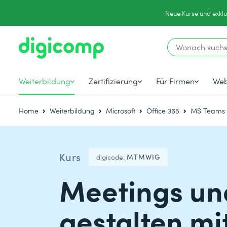
Neue Kurse und exklu
Weiterbildung
Zertifizierung
Für Firmen
Web
Home
Weiterbildung
Microsoft
Office 365
MS Teams 
Kurs
digicode:
MTMWIG
Meetings un
gestalten mi