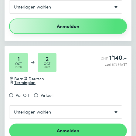
Anmelden
1’140.-
1
2
CHF
OCT
OCT
zzgl. 8.1% MWST
2026
2026
Bern
Deutsch
Terminplan
Vor Ort
Virtuell
Anmelden