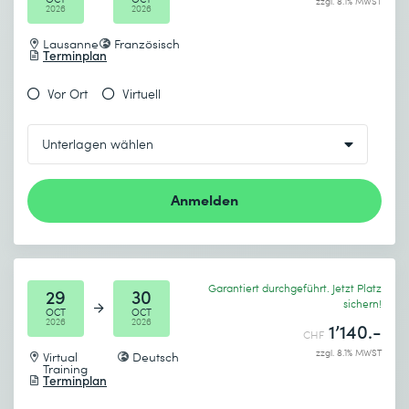
zzgl. 8.1% MWST
2026
2026
Lausanne
Französisch
Terminplan
Vor Ort
Virtuell
Anmelden
Garantiert durchgeführt. Jetzt Platz
29
30
sichern!
OCT
OCT
2026
2026
1’140.-
CHF
zzgl. 8.1% MWST
Virtual
Deutsch
Training
Terminplan