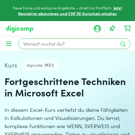
Jetzt
Neue Kurse und exklusive Angebote – direkt ins Postfach.
Newsletter abonnieren und CHF 50 Gutschein erhalten
Kurs
digicode:
ME2
Fortgeschrittene Techniken
in Microsoft Excel
In diesem Excel-Kurs vertiefst du deine Fähigkeiten
in Kalkulationen und Visualisierungen. Du lernst,
komplexe Funktionen wie WENN, SVERWEIS und
XVERWEIS anzuwenden, Daten zu visualisieren und