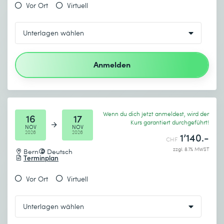
Vor Ort
Virtuell
Anmelden
Wenn du dich jetzt anmeldest, wird der
16
17
Kurs garantiert durchgeführt!
NOV
NOV
2026
2026
1’140.-
CHF
zzgl. 8.1% MWST
Bern
Deutsch
Terminplan
Vor Ort
Virtuell