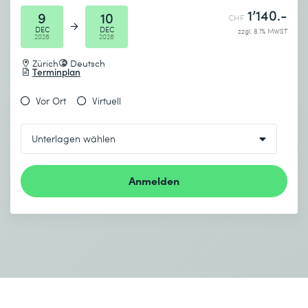
1’140.-
9
10
CHF
DEC
DEC
zzgl. 8.1% MWST
2026
2026
Zürich
Deutsch
Terminplan
Vor Ort
Virtuell
Anmelden