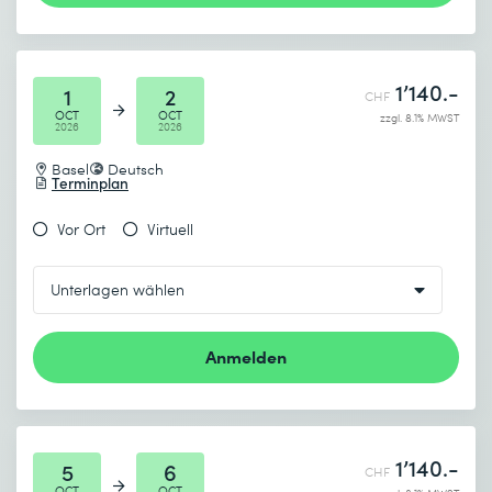
1’140.-
1
2
CHF
OCT
OCT
zzgl. 8.1% MWST
2026
2026
Basel
Deutsch
Terminplan
Vor Ort
Virtuell
Anmelden
1’140.-
5
6
CHF
OCT
OCT