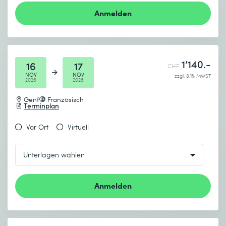
Anmelden
1’140.-
16
17
CHF
NOV
NOV
zzgl. 8.1% MWST
2026
2026
Genf
Französisch
Terminplan
Vor Ort
Virtuell
Anmelden