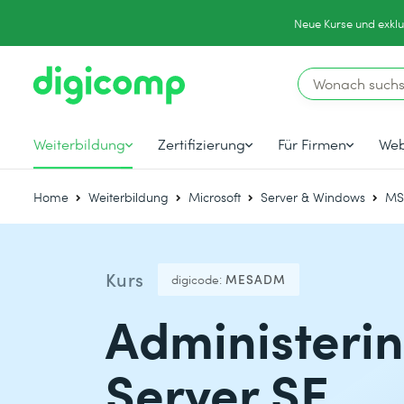
Neue Kurse und exklu
Weiterbildung
Zertifizierung
Für Firmen
Web
Home
Weiterbildung
Microsoft
Server & Windows
MS
Kurs
digicode:
MESADM
Administeri
Server SE