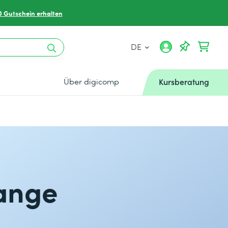
0 Gutschein erhalten
DE
Über digicomp
Kursberatung
hange