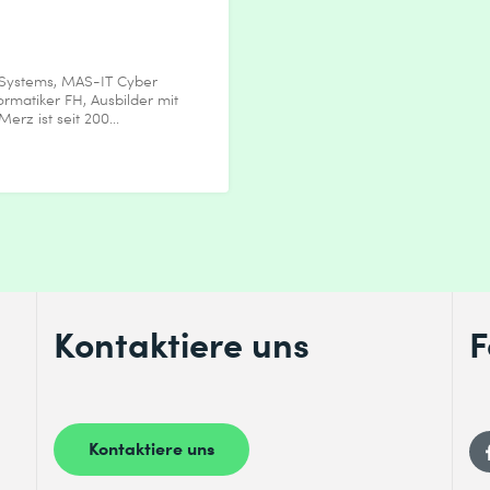
r Outlook
 Systems, MAS-IT Cyber
 ActiveSync
formatiker FH, Ausbilder mit
rz ist seit 200...
Exchange Server SE
er
box-Datenbanken
von Kundenzugriffsdiensten
Kontaktiere uns
F
Kontaktiere uns
verfügbarkeit