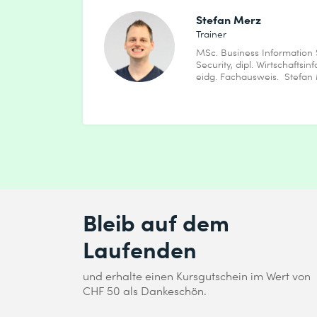
Konfigurieren von Exchange Server fü
Stefan Merz
Trainer
Konfigurieren von Outlook im Web
MSc. Business Information
Konfigurieren von Microsoft Exchange
Security, dipl. Wirtschaftsin
eidg. Fachausweis. Stefan Me
5 Verwaltung der Hochverfügbarkeit in 
Lektionen
Hochverfügbarkeit auf Exchange Serv
Konfigurieren hochverfügbarer Mail
Konfigurieren der Hochverfügbarkeit 
Bleib auf dem
Lab: DAGs implementieren
Laufenden
Erstellen und Konfigurieren einer DAG
und erhalte einen Kursgutschein im Wert von
CHF 50 als Dankeschön.
Lab: Implementierung und Test von Hoch