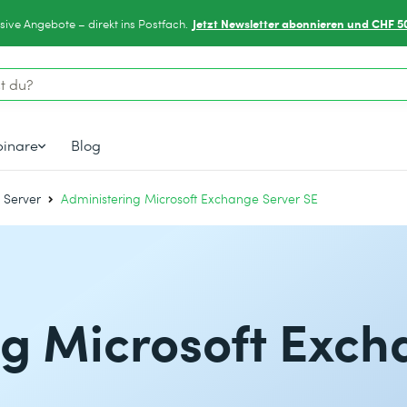
Jetzt Newsletter abonnieren und CHF 5
sive Angebote – direkt ins Postfach.
inare
Blog
 Server
Administering Microsoft Exchange Server SE
ng Microsoft Exc