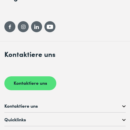
Kontaktiere uns
Kontaktiere uns
Kontaktiere uns
Kostenlose Kursberatung unter
Quicklinks
+41 44 447 21 21