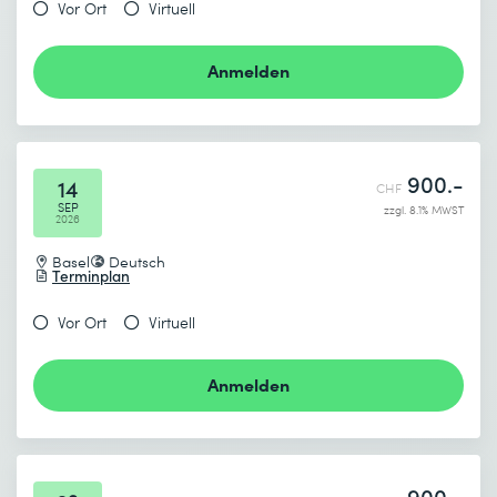
Vor Ort
Virtuell
Anmelden
900.-
14
CHF
SEP
zzgl. 8.1% MWST
2026
Basel
Deutsch
Terminplan
Vor Ort
Virtuell
Anmelden
900.-