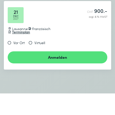
900.-
21
CHF
DEC
zzgl. 8.1% MWST
2027
Lausanne
Französisch
Terminplan
Vor Ort
Virtuell
Anmelden