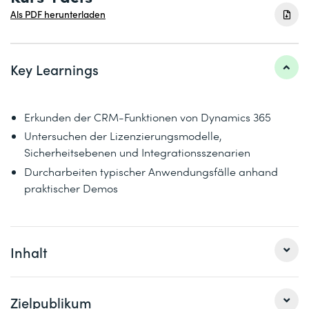
Als PDF herunterladen
Key Learnings
Erkunden der CRM-Funktionen von Dynamics 365
Untersuchen der Lizenzierungsmodelle,
Sicherheitsebenen und Integrationsszenarien
Durcharbeiten typischer Anwendungsfälle anhand
praktischer Demos
Inhalt
Dieser Crashkurs befasst sich mit den Customer-
Zielpublikum