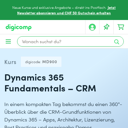
Jetzt
Neue Kurse und exklusive Angebote – direkt ins Postfach.
Newsletter abonnieren und CHF 50 Gutschein erhalten
Kurs
digicode:
MD900
Dynamics 365
Fundamentals – CRM
In einem kompakten Tag bekommst du einen 360°-
Überblick über die CRM-Grundfunktionen von
Dynamics 365 – Apps, Architektur, Lizenzierung,
Best Practices und praxisnahe Demos.