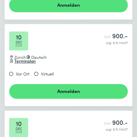
Anmelden
900.-
10
CHF
DEC
zzgl. 8.1% MWST
2026
Zürich
Deutsch
Terminplan
Vor Ort
Virtuell
Anmelden
900.-
10
CHF
DEC
zzgl. 8.1% MWST
2026