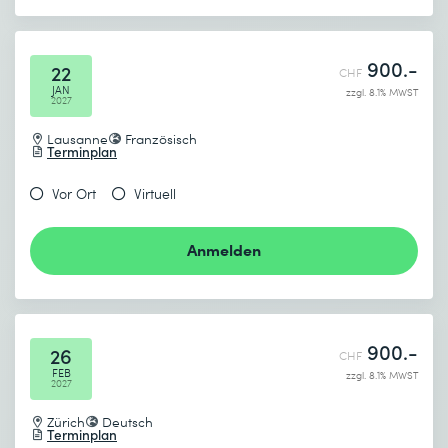
900.-
22
CHF
JAN
zzgl. 8.1% MWST
2027
Lausanne
Französisch
Terminplan
Vor Ort
Virtuell
Anmelden
900.-
26
CHF
FEB
zzgl. 8.1% MWST
2027
Zürich
Deutsch
Terminplan