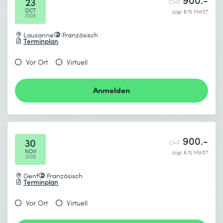
23
CHF
OCT
zzgl. 8.1% MWST
2026
Lausanne
Französisch
Terminplan
Vor Ort
Virtuell
Anmelden
900.-
30
CHF
NOV
zzgl. 8.1% MWST
2026
Genf
Französisch
Terminplan
Vor Ort
Virtuell