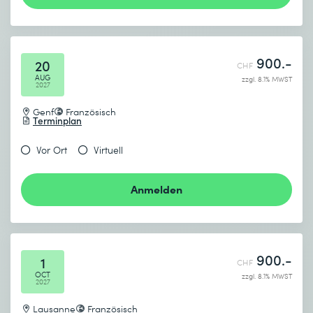
900.-
20
CHF
AUG
zzgl. 8.1% MWST
2027
Genf
Französisch
Terminplan
Vor Ort
Virtuell
Anmelden
900.-
1
CHF
OCT
zzgl. 8.1% MWST
2027
Lausanne
Französisch