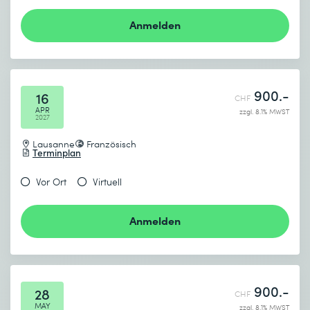
Anmelden
900.-
16
CHF
APR
zzgl. 8.1% MWST
2027
Lausanne
Französisch
Terminplan
Vor Ort
Virtuell
Anmelden
900.-
28
CHF
MAY
zzgl. 8.1% MWST