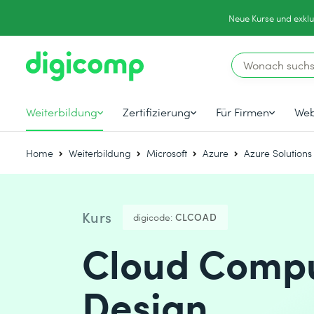
Neue Kurse und exklu
Weiterbildung
Zertifizierung
Für Firmen
Web
Home
Weiterbildung
Microsoft
Azure
Azure Solutions
Kurs
digicode:
CLCOAD
Cloud Compu
Design