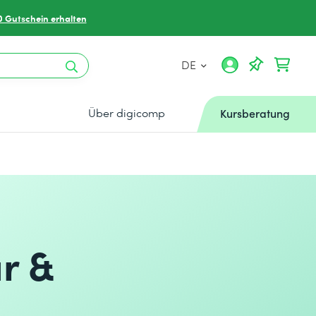
0 Gutschein erhalten
DE
Über digicomp
Kursberatung
r &