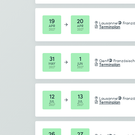
19
20
Lausanne
Franzö
APR
APR
Terminplan
2027
2027
31
1
Genf
Französisch
MAY
JUN
Terminplan
2027
2027
12
13
Lausanne
Franzö
JUL
JUL
Terminplan
2027
2027
26
27