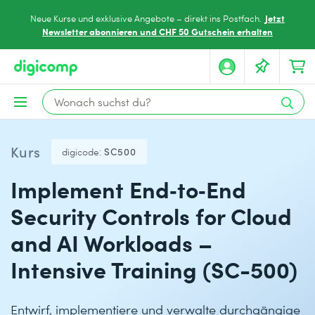
Jetzt
Neue Kurse und exklusive Angebote – direkt ins Postfach.
Newsletter abonnieren und CHF 50 Gutschein erhalten
Kurs
digicode:
SC500
Implement End‑to‑End
Security Controls for Cloud
and AI Workloads –
Intensive Training (SC-500)
Entwirf, implementiere und verwalte durchgängige