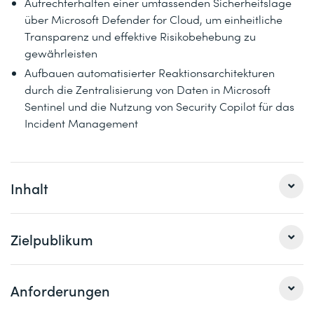
Aufrechterhalten einer umfassenden Sicherheitslage
über Microsoft Defender for Cloud, um einheitliche
Transparenz und effektive Risikobehebung zu
gewährleisten
Aufbauen automatisierter Reaktionsarchitekturen
durch die Zentralisierung von Daten in Microsoft
Sentinel und die Nutzung von Security Copilot für das
Incident Management
Inhalt
1 Sicherer Zugriff auf Ressourcen mit Microsoft Entra
Zielpublikum
Die Kontrolle darüber, wer unter welchen Bedingungen
auf welche Ressourcen zugreifen darf, ist eine der
wichtigsten Aufgaben im Bereich der Cloud-Sicherheit.
Als Kandidat für diesen Kurs bist du ein
Anforderungen
Eine falsch konfigurierte Authentifizierungsrichtlinie, ein
Sicherheitsingenieur, der die Systeme und Daten von