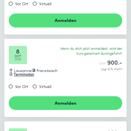
Vor Ort
Virtuell
Anmelden
Wenn du dich jetzt anmeldest, wird der
8
Kurs garantiert durchgeführt!
OCT
2026
900.-
CHF
zzgl. 8.1% MWST
Lausanne
Französisch
Terminplan
Vor Ort
Virtuell
Anmelden