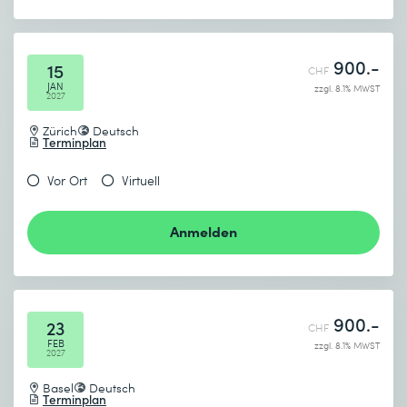
900.-
15
CHF
JAN
zzgl. 8.1% MWST
2027
Zürich
Deutsch
Terminplan
Vor Ort
Virtuell
Anmelden
900.-
23
CHF
FEB
zzgl. 8.1% MWST
2027
Basel
Deutsch
Terminplan