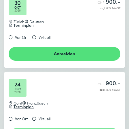
900.-
30
CHF
OCT
zzgl. 8.1% MWST
2026
Zürich
Deutsch
Terminplan
Vor Ort
Virtuell
Anmelden
900.-
24
CHF
NOV
zzgl. 8.1% MWST
2026
Genf
Französisch
Terminplan
Vor Ort
Virtuell