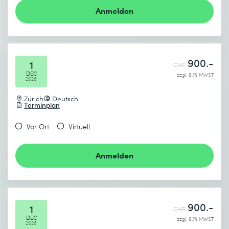
Anmelden
900.-
1
CHF
DEC
zzgl. 8.1% MWST
2026
Zürich
Deutsch
Terminplan
Vor Ort
Virtuell
Anmelden
900.-
1
CHF
DEC
zzgl. 8.1% MWST
2026