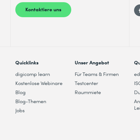
Kontaktiere uns
Quicklinks
Unser Angebot
Qu
digicomp learn
Für Teams & Firmen
e
Kostenlose Webinare
Testcenter
IS
Blog
Raummiete
Du
Blog-Themen
An
Le
Jobs