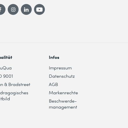
alität
Infos
duQua
Impressum
O 9001
Datenschutz
n & Bradstreet
AGB
dragogisches
Markenrechte
itbild
Beschwerde-
management