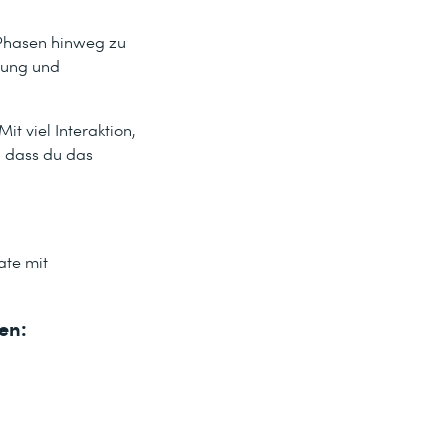
 Phasen hinweg zu
rung und
 viel Interaktion,
, dass du das
ate mit
en: