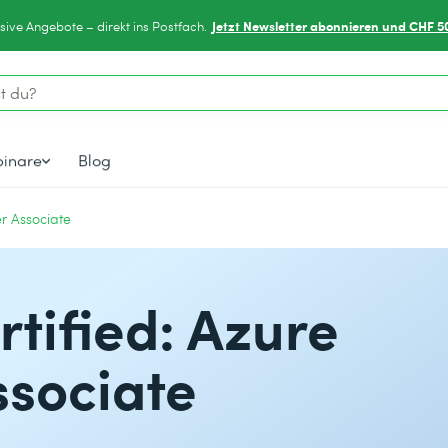
Jetzt Newsletter abonnieren und CHF 5
sive Angebote – direkt ins Postfach.
inare
Blog
r Associate
rtified: Azure
ssociate