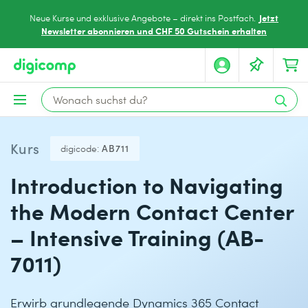
Jetzt
Neue Kurse und exklusive Angebote – direkt ins Postfach.
Newsletter abonnieren und CHF 50 Gutschein erhalten
Kurs
digicode:
AB711
Introduction to Navigating
the Modern Contact Center
– Intensive Training (AB-
7011)
Erwirb grundlegende Dynamics 365 Contact