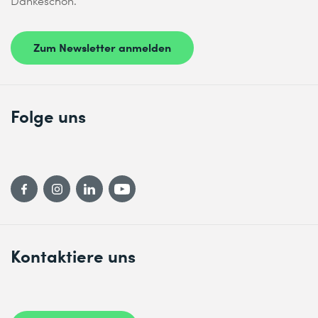
Dankeschön.
veröffentlichen zu müssen.
* Pflichtfelder
Zum Newsletter anmelden
Folge uns
Kontaktiere uns