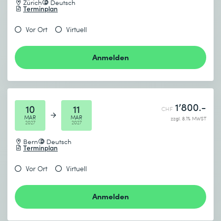
Zürich
Deutsch
Terminplan
Vor Ort
Virtuell
Anmelden
1’800.-
10
11
CHF
MAR
MAR
zzgl. 8.1% MWST
2027
2027
Bern
Deutsch
Terminplan
Vor Ort
Virtuell
Anmelden