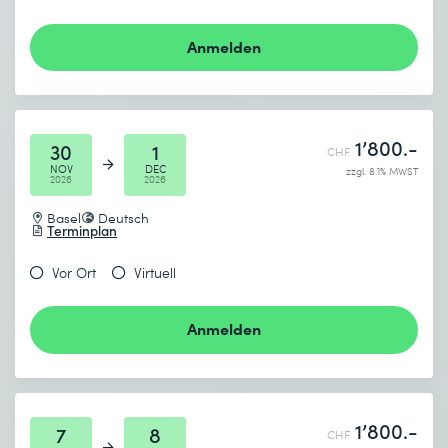
Anmelden
1’800.-
30
1
CHF
NOV
DEC
zzgl. 8.1% MWST
2026
2026
Basel
Deutsch
Terminplan
Vor Ort
Virtuell
Anmelden
1’800.-
7
8
CHF