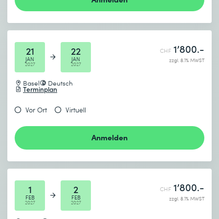
1’800.-
21
22
CHF
JAN
JAN
zzgl. 8.1% MWST
2027
2027
Basel
Deutsch
Terminplan
Vor Ort
Virtuell
Anmelden
1’800.-
1
2
CHF
FEB
FEB
zzgl. 8.1% MWST
2027
2027