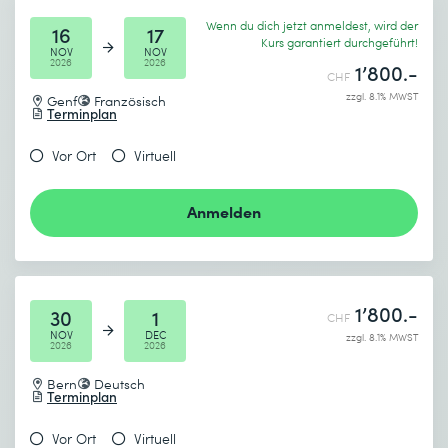
Wenn du dich jetzt anmeldest, wird der
16
17
Kurs garantiert durchgeführt!
NOV
NOV
2026
2026
1’800.-
CHF
zzgl. 8.1% MWST
Genf
Französisch
Terminplan
Vor Ort
Virtuell
Anmelden
1’800.-
30
1
CHF
NOV
DEC
zzgl. 8.1% MWST
2026
2026
Bern
Deutsch
Terminplan
Vor Ort
Virtuell