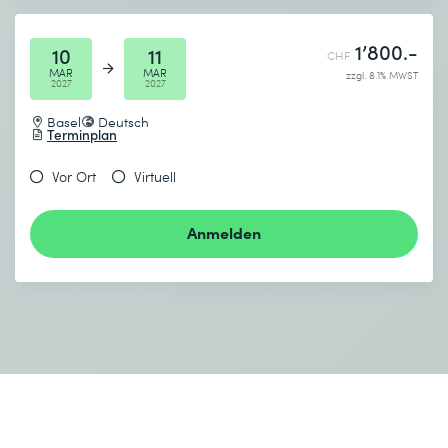
1’800.-
10
11
CHF
MAR
MAR
zzgl. 8.1% MWST
2027
2027
Basel
Deutsch
Terminplan
Vor Ort
Virtuell
Anmelden