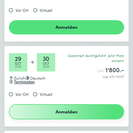
Vor Ort
Virtuell
Anmelden
Garantiert durchgeführt. Jetzt Platz
29
30
sichern!
OCT
OCT
2026
2026
1’800.-
CHF
zzgl. 8.1% MWST
Zürich
Deutsch
Terminplan
Vor Ort
Virtuell
Anmelden