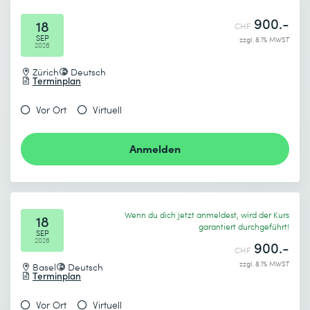
900.-
18
CHF
SEP
zzgl. 8.1% MWST
2026
Ich habe die
Datenschutzbestimmungen
zur Kenntnis
Zürich
Deutsch
genommen.
Terminplan
Vor Ort
Virtuell
Absenden
Anmelden
* Pflichtfelder
Wenn du dich jetzt anmeldest, wird der Kurs
18
garantiert durchgeführt!
SEP
2026
900.-
CHF
zzgl. 8.1% MWST
Basel
Deutsch
Terminplan
Vor Ort
Virtuell