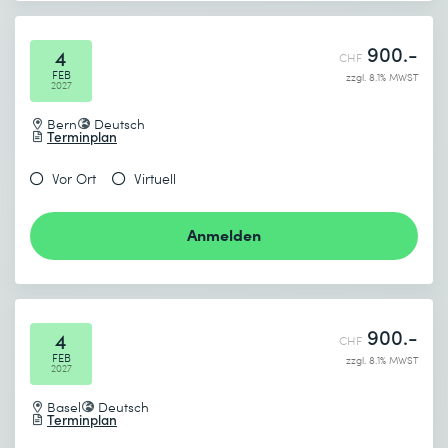
900.-
4
CHF
FEB
zzgl. 8.1% MWST
2027
Bern
Deutsch
Terminplan
Vor Ort
Virtuell
Anmelden
900.-
4
CHF
FEB
zzgl. 8.1% MWST
2027
Basel
Deutsch
Terminplan