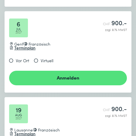
900.-
6
CHF
JUL
zzgl. 8.1% MWST
2027
Genf
Französisch
Terminplan
Vor Ort
Virtuell
Anmelden
900.-
19
CHF
AUG
zzgl. 8.1% MWST
2027
Lausanne
Französisch
Terminplan