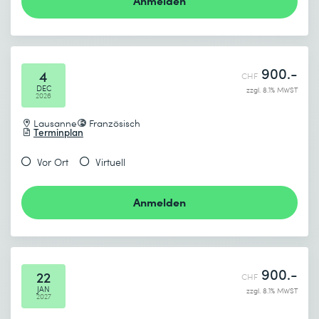
900.-
4
CHF
DEC
zzgl. 8.1% MWST
2026
Lausanne
Französisch
Terminplan
Vor Ort
Virtuell
Anmelden
900.-
22
CHF
JAN
zzgl. 8.1% MWST
2027