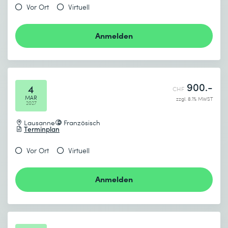
Vor Ort
Virtuell
Anmelden
900.-
4
CHF
MAR
zzgl. 8.1% MWST
2027
Lausanne
Französisch
Terminplan
Vor Ort
Virtuell
Anmelden