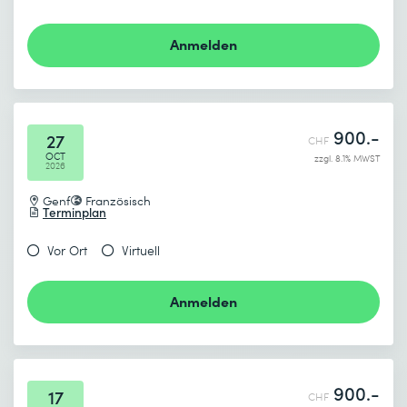
Anmelden
900.-
27
CHF
OCT
zzgl. 8.1% MWST
2026
Genf
Französisch
Terminplan
Vor Ort
Virtuell
Anmelden
900.-
17
CHF