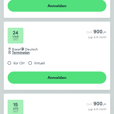
Anmelden
900.-
24
CHF
MAR
zzgl. 8.1% MWST
2027
Basel
Deutsch
Terminplan
Vor Ort
Virtuell
Anmelden
900.-
15
CHF
APR
zzgl. 8.1% MWST
2027