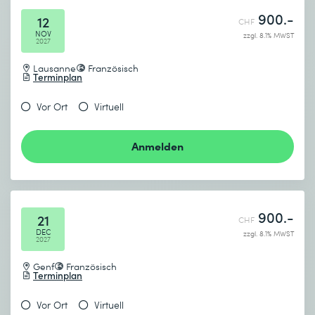
900.-
12
CHF
NOV
zzgl. 8.1% MWST
2027
Lausanne
Französisch
Terminplan
Vor Ort
Virtuell
Anmelden
900.-
21
CHF
DEC
zzgl. 8.1% MWST
2027
Genf
Französisch
Terminplan
Vor Ort
Virtuell