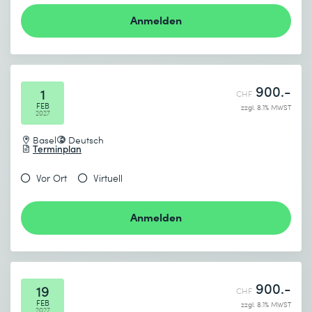
Anmelden
900.-
1
CHF
FEB
zzgl. 8.1% MWST
2027
Basel
Deutsch
Terminplan
Vor Ort
Virtuell
Anmelden
900.-
19
CHF
FEB
zzgl. 8.1% MWST
2027