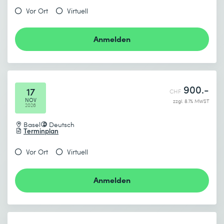
Vor Ort
Virtuell
Absenden
Anmelden
* Pflichtfelder
900.-
17
CHF
NOV
zzgl. 8.1% MWST
2026
Basel
Deutsch
Terminplan
Vor Ort
Virtuell
Anmelden