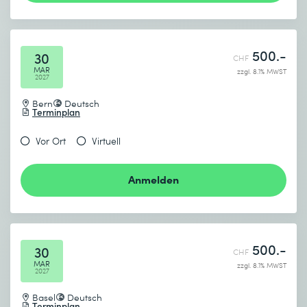
500.-
30
CHF
MAR
zzgl. 8.1% MWST
2027
Bern
Deutsch
Terminplan
Vor Ort
Virtuell
Anmelden
500.-
30
CHF
MAR
zzgl. 8.1% MWST
2027
Basel
Deutsch
Terminplan