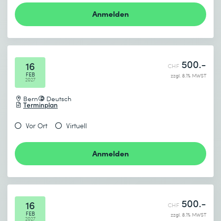
Anmelden
500.-
16
CHF
FEB
zzgl. 8.1% MWST
2027
Bern
Deutsch
Terminplan
Vor Ort
Virtuell
Anmelden
500.-
16
CHF
FEB
zzgl. 8.1% MWST
2027