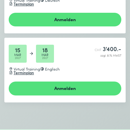
Virtual Training
Deutsch
Terminplan
Anmelden
3’400.-
15
18
CHF
MAR
MAR
zzgl. 8.1% MWST
2027
2027
Virtual Training
Englisch
Terminplan
Anmelden