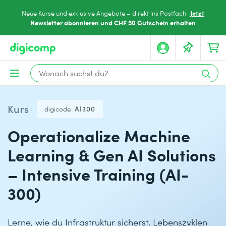
Jetzt
Neue Kurse und exklusive Angebote – direkt ins Postfach.
Newsletter abonnieren und CHF 50 Gutschein erhalten
Kurs
digicode:
AI300
Operationalize Machine
Learning & Gen AI Solutions
– Intensive Training (AI-
300)
Lerne, wie du Infrastruktur sicherst, Lebenszyklen