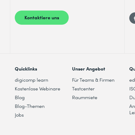
Kontaktiere uns
nsextraktionskonzepte
st du Datenwerte aus Dokumenten, Bildern und
enntnis genommen.
xtrahieren.
rmationsextraktion in Microsoft Foundry
e aus Ihren Daten freizuschalten. In diesem Modul
Tools Informationen aus Inhalten extrahierst.
Quicklinks
Unser Angebot
Qu
digicomp learn
Für Teams & Firmen
e
Kostenlose Webinare
Testcenter
IS
Blog
Raummiete
Du
Blog-Themen
An
Le
Jobs