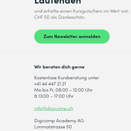
Szenarien.
und erhalte einen Kursgutschein im Wert von
CHF 50 als Dankeschön.
12 Einführung in KI-basierte Informatio
Mit der KI-Informationsextraktion kann
Ich habe die
Datenschutzbestimmungen
zur K
anderen unstrukturierten Datenquellen e
Zum Newsletter anmelden
13 Erste Schritte mit KI-gestützter Info
Absenden
KI bietet Ihnen die Möglichkeit, Einblick
erfährst du, wie du Mithilfe von Foundry 
Wir beraten dich gerne
* Pflichtfelder
Kostenlose Kursberatung unter
+41 44 447 21 21
Mo bis Fr, 08:00 – 12:00 Uhr
& 13:00 – 17:00 Uhr
info@digicomp.ch
Digicomp Academy AG
Limmatstrasse 50