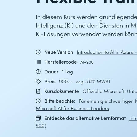
In diesem Kurs werden grundlegende
Intelligenz (KI) und den Diensten in Mi
KI-Lösungen verwendet werden könn
Neue Version
Introduction to AI in Azure 
Herstellercode
AI-900
Dauer
1 Tag
Preis
900.– zzgl. 8.1% MWST
Kursdokumente
Offizielle Microsoft-Unt
Bitte beachte:
Für einen gleichwertigen 
Microsoft AI for Business Leaders
Entdecke das alternative Lernformat
Int
900)