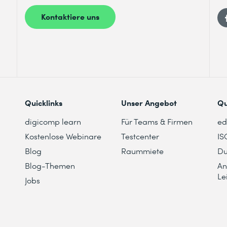
Kontaktiere uns
Quicklinks
Unser Angebot
Qu
digicomp learn
Für Teams & Firmen
e
Kostenlose Webinare
Testcenter
IS
Blog
Raummiete
Du
Blog-Themen
An
Le
Jobs