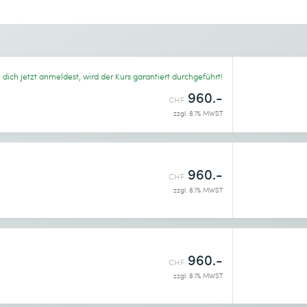
Gewünschter Kursort *
dich jetzt anmeldest, wird der Kurs garantiert durchgeführt!
960.-
CHF
zzgl. 8.1% MWST
enntnis genommen.
960.-
CHF
zzgl. 8.1% MWST
960.-
CHF
zzgl. 8.1% MWST