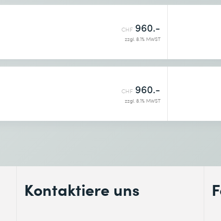
enntnis genommen.
960.-
CHF
zzgl. 8.1% MWST
960.-
CHF
zzgl. 8.1% MWST
Kontaktiere uns
F