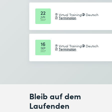
Ich habe die
Datenschutzbestimmungen
zur K
22
Virtual Training
Deutsch
JUN
Terminplan
Absenden
2027
* Pflichtfelder
16
Virtual Training
Deutsch
SEP
Terminplan
2027
Bleib auf dem
Laufenden