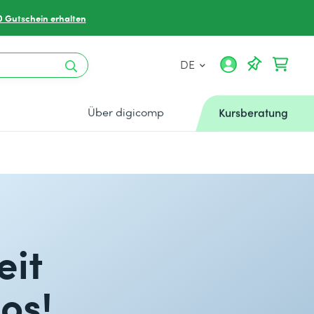
0 Gutschein erhalten
DE
Über digicomp
Kursberatung
eit
os!