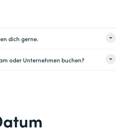
bewusst einsetzen
en
en dich gerne.
 Team oder Unternehmen buchen?
Nachname *
Nachname *
Telefon *
Datum
Telefon *