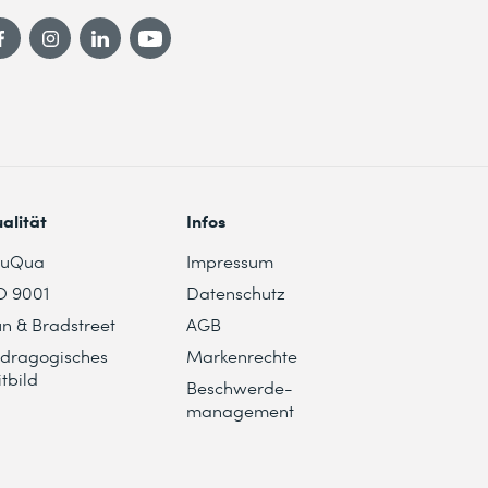
alität
Infos
duQua
Impressum
O 9001
Datenschutz
n & Bradstreet
AGB
dragogisches
Markenrechte
itbild
Beschwerde-
management