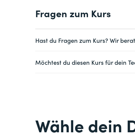
rechtzeitig per Post erhältst.
Fragen zum Kurs
​Stimme, Sprache und Körpersprache 
​Wissen, wann Schweigen sinnvoller ist
​Mut und Spontanität als Erfolgsfaktor
Hast du Fragen zum Kurs? Wir berat
Frau
Herr
Möchtest du diesen Kurs für dein
Vorname *
Frau
Herr
Firma
optional
Vorname *
E-Mail *
Firma *
Wähle dein 
E-Mail *