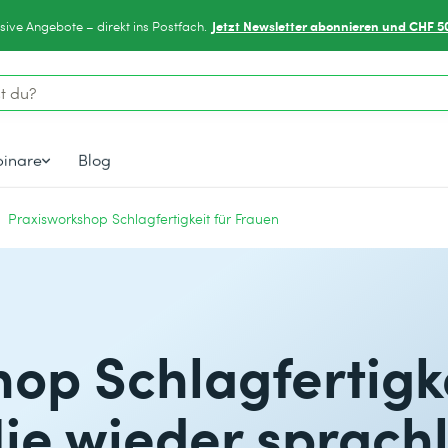
Jetzt Newsletter abonnieren und CHF 5
sive Angebote – direkt ins Postfach.
inare
Blog
Praxisworkshop Schlagfertigkeit für Frauen
op Schlagfertigk
Nie wieder sprachl