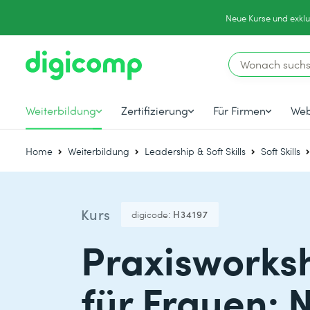
Neue Kurse und exklu
Weiterbildung
Zertifizierung
Für Firmen
Web
Home
Weiterbildung
Leadership & Soft Skills
Soft Skills
Kurs
digicode:
H34197
Praxisworksh
für Frauen: 