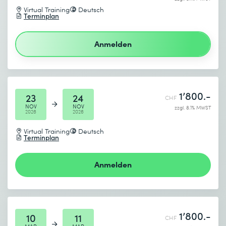
* Pflichtfelder
Virtual Training
Deutsch
Terminplan
Anmelden
1’800.-
23
24
CHF
NOV
NOV
zzgl. 8.1% MWST
2026
2026
Virtual Training
Deutsch
Terminplan
Anmelden
1’800.-
10
11
CHF