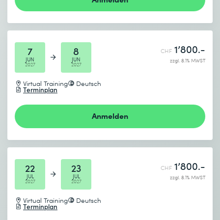
an deinen eigenen Themen arbeiten, die Methoden
erproben und mit Klarheit und Sicherheit in deine
nächsten Entscheidungen gehen.
1’800.-
7
8
CHF
JUN
JUN
zzgl. 8.1% MWST
2027
2027
Virtual Training
Deutsch
Terminplan
Anmelden
1’800.-
22
23
CHF
JUL
JUL
zzgl. 8.1% MWST
2027
2027
Virtual Training
Deutsch
Terminplan