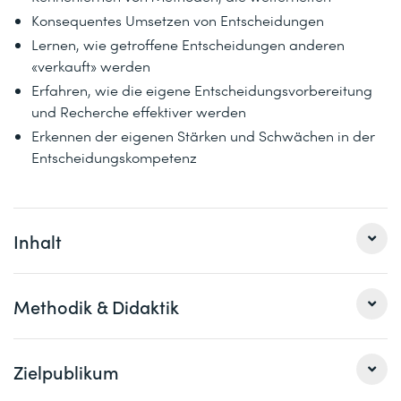
Konsequentes Umsetzen von Entscheidungen
Lernen, wie getroffene Entscheidungen anderen
«verkauft» werden
Erfahren, wie die eigene Entscheidungsvorbereitung
und Recherche effektiver werden
Erkennen der eigenen Stärken und Schwächen in der
Entscheidungskompetenz
Inhalt
1 Grundlagen der Entscheidungsfindung
Methodik & Didaktik
Die Psychologie des Entscheidens
Entscheidungskiller Nr. 1: Die Angst vor Fehlern und den
Expert/innen-Input, Gruppenarbeit, Einzelanalysen,
Zielpublikum
Konsequenzen
Fallstudie, Bearbeiten mitgebrachter Entscheidungsfälle