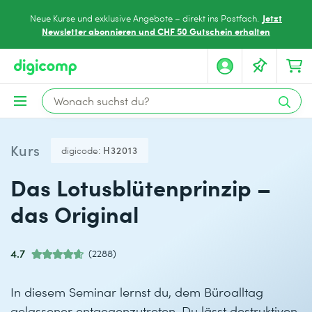
Jetzt
Neue Kurse und exklusive Angebote – direkt ins Postfach.
Newsletter abonnieren und CHF 50 Gutschein erhalten
Kurs
digicode:
H32013
Das Lotusblütenprinzip –
das Original
4.7
(2288)
In diesem Seminar lernst du, dem Büroalltag
gelassener entgegenzutreten. Du lässt destruktiven