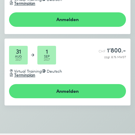
Terminplan
Anmelden
1’800.-
31
1
CHF
AUG
SEP
zzgl. 8.1% MWST
2027
2027
Virtual Training
Deutsch
Terminplan
Anmelden