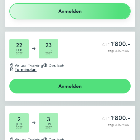
Anmelden
Ich habe die
Datenschutzbestimmungen
zur Kenntnis
genommen.
Absenden
1’800.-
22
23
CHF
FEB
FEB
zzgl. 8.1% MWST
2027
2027
* Pflichtfelder
Virtual Training
Deutsch
Terminplan
Anmelden
1’800.-
2
3
CHF
JUN
JUN
zzgl. 8.1% MWST
2027
2027
Virtual Training
Deutsch