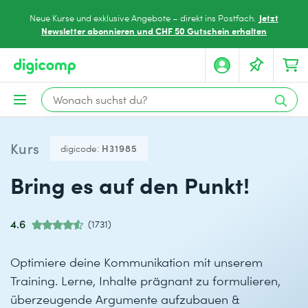
Jetzt
Neue Kurse und exklusive Angebote – direkt ins Postfach.
Newsletter abonnieren und CHF 50 Gutschein erhalten
Kurs
digicode:
H31985
Bring es auf den Punkt!
4.6
(1731)
Optimiere deine Kommunikation mit unserem
Training. Lerne, Inhalte prägnant zu formulieren,
überzeugende Argumente aufzubauen &