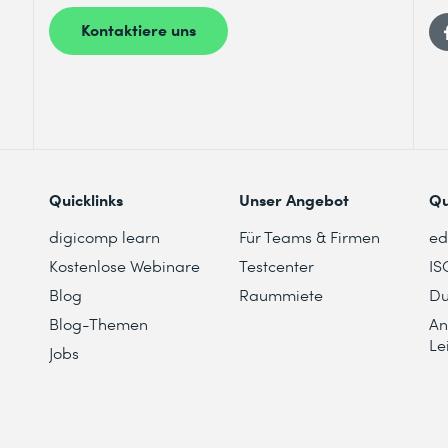
Kontaktiere uns
Quicklinks
Unser Angebot
Qu
digicomp learn
Für Teams & Firmen
e
Kostenlose Webinare
Testcenter
IS
Blog
Raummiete
Du
Blog-Themen
An
Le
Jobs