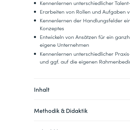
Kennenlernen unterschiedlicher Tal
Erarbeiten von Rollen und Aufgaben 
Kennenlernen der Handlungsfelder ei
Konzeptes
Entwickeln von Ansätzen für ein ganz
eigene Unternehmen
Kennenlernen unterschiedlicher Prax
und ggf. auf die eigenen Rahmenbedi
Inhalt
Methodik & Didaktik
Schritt 1
Du lernst, wie du im Unternehmen klar d