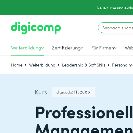
Neue Kurse und exklu
Weiterbildung
Zertifizierung
Für Firmen
Web
Home
Weiterbildung
Leadership & Soft Skills
Personal
Kurs
digicode:
H32886
Professionel
Managemen