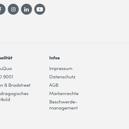
alität
Infos
duQua
Impressum
O 9001
Datenschutz
n & Bradstreet
AGB
dragogisches
Markenrechte
itbild
Beschwerde-
management