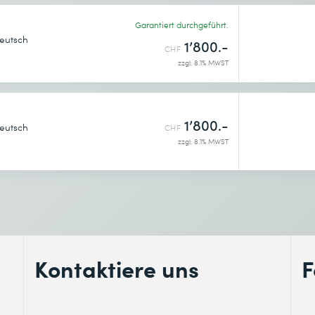
ätze.
Garantiert durchgeführt.
eutsch
1’800.-
CHF
zzgl. 8.1% MWST
1’800.-
eutsch
CHF
zzgl. 8.1% MWST
enntnis genommen.
Kontaktiere uns
F