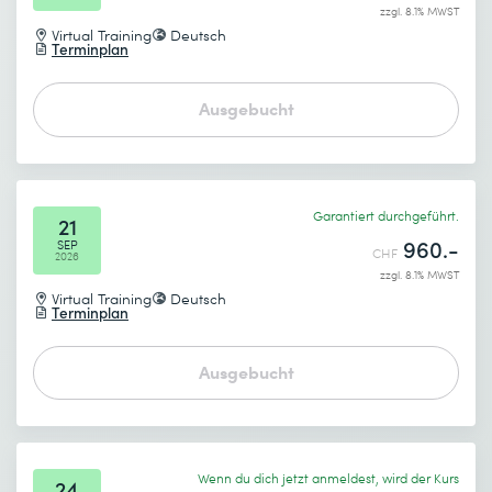
zzgl. 8.1% MWST
Gewünschtes Startdatum (DD.MM.YYYY) *
Virtual Training
Deutsch
Terminplan
Ich habe die
Datenschutzbestimmungen
zur Kenntnis
Gewünschtes Enddatum (DD.MM.YYYY) *
genommen.
Ausgebucht
Absenden
Garantiert durchgeführt.
21
* Pflichtfelder
960.-
SEP
CHF
2026
zzgl. 8.1% MWST
Virtual Training
Deutsch
Terminplan
Ausgebucht
Ich habe die
Datenschutzbestimmungen
zur Kenntnis
genommen.
Wenn du dich jetzt anmeldest, wird der Kurs
24