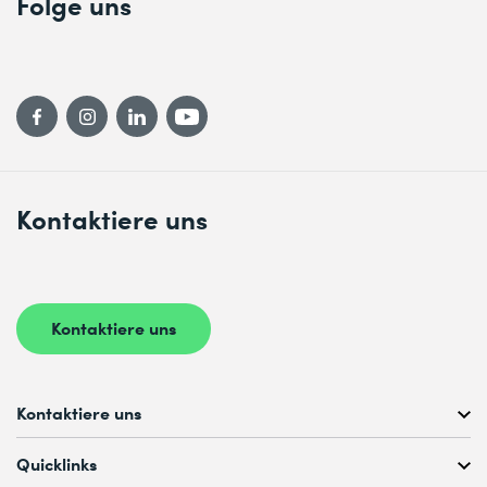
Folge uns
Kontaktiere uns
Kontaktiere uns
Kontaktiere uns
Kostenlose Kursberatung unter
Quicklinks
+41 44 447 21 21