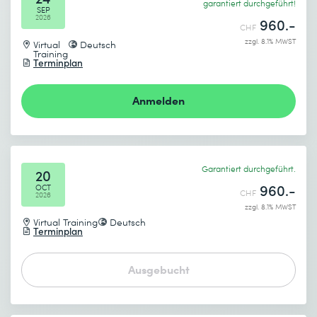
Absenden
garantiert durchgeführt!
SEP
2026
960.-
CHF
* Pflichtfelder
zzgl. 8.1% MWST
Virtual
Deutsch
Training
Terminplan
Anmelden
Garantiert durchgeführt.
20
960.-
OCT
CHF
2026
zzgl. 8.1% MWST
Virtual Training
Deutsch
Terminplan
Ausgebucht