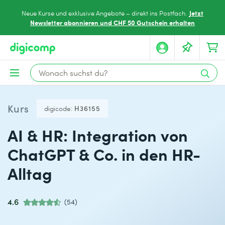
Jetzt
Neue Kurse und exklusive Angebote – direkt ins Postfach.
Newsletter abonnieren und CHF 50 Gutschein erhalten
Kurs
digicode:
H36155
AI & HR: Integration von
ChatGPT & Co. in den HR-
Alltag
4.6
(54)