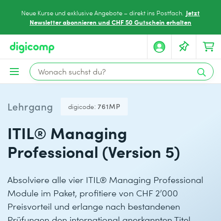
Jetzt
Neue Kurse und exklusive Angebote – direkt ins Postfach.
Newsletter abonnieren und CHF 50 Gutschein erhalten
Lehrgang
digicode:
761MP
ITIL® Managing
Professional (Version 5)
Absolviere alle vier ITIL® Managing Professional
Module im Paket, profitiere von CHF 2’000
Preisvorteil und erlange nach bestandenen
Prüfungen den international anerkannten Titel