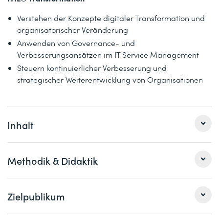
Verstehen der Konzepte digitaler Transformation und
organisatorischer Veränderung
Anwenden von Governance- und
Verbesserungsansätzen im IT Service Management
Steuern kontinuierlicher Verbesserung und
strategischer Weiterentwicklung von Organisationen
Inhalt
1
Methodik & Didaktik
ITIL® Product
Einführung in digitale Produkte
Discover
In diesem Kurspaket werden die Inhalte des offiziellen
Zielpublikum
Design
Syllabus in vier 3-tägigen Trainings fundiert und vertieft
behandelt. Übungen und Diskussionen unterstützen die