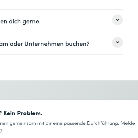
ere® Prozessen und in der Architektur
SX®
AN™
en dich gerne.
Mware
 Team oder Unternehmen buchen?
Nachname *
Nachname *
Telefon *
? Kein Problem.
Telefon *
lanen gemeinsam mit dir eine passende Durchführung. Melde
g.
Gewünschter Kursort *