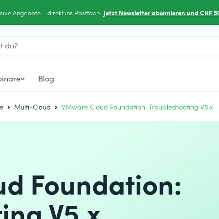
Jetzt Newsletter abonnieren und CHF 5
sive Angebote – direkt ins Postfach.
inare
Blog
e
Multi-Cloud
VMware Cloud Foundation: Troubleshooting V5.x
d Foundation:
ing V5.x