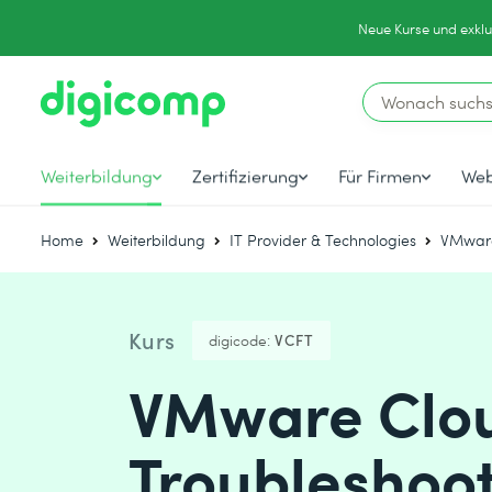
Neue Kurse und exklu
Weiterbildung
Zertifizierung
Für Firmen
Web
Home
Weiterbildung
IT Provider & Technologies
VMwar
Kurs
digicode:
VCFT
VMware Clou
Troubleshoot