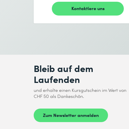
Kontaktiere uns
Gewünschtes Startdatum (DD.MM.YYYY) *
Gewünschtes Enddatum (DD.MM.YYYY) *
Ich habe die
Datenschutzbestimmungen
zur K
Absenden
Bleib auf dem
* Pflichtfelder
Laufenden
und erhalte einen Kursgutschein im Wert von
CHF 50 als Dankeschön.
Ich habe die
Datenschutzbestimmungen
zur K
Zum Newsletter anmelden