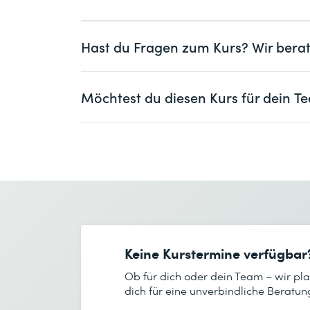
Operative Fähigkeiten in VMware vSph
Operative Fähigkeiten mit VMware N
Operative Kenntnisse zu VMware vS
Hast du Fragen zum Kurs? Wir berat
Mindestens ein Jahr Erfahrung mit V
Frau
Herr
Möchtest du diesen Kurs für dein
Vorname *
Frau
Herr
Firma
optional
Vorname *
E-Mail *
Firma *
Keine Kurstermine verfügbar
E-Mail *
Ob für dich oder dein Team – wir p
dich für eine unverbindliche Beratun
Anzahl Teilnehmende *