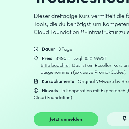
Dieser dreitägige Kurs vermittelt die 
Tools, die du benötigst, um Kompete
Cloud Foundation™-Infrastruktur zu 
Dauer
3 Tage
Preis
3'490.– zzgl. 8.1% MWST
Bitte beachte:
Das ist ein Reseller-Kurs un
ausgenommen (exklusive Promo-Codes).
Kursdokumente
Original VMware by Bro
Hinweis
In Kooperation mit ExperTeach 
Cloud Foundation)
Jetzt anmelden