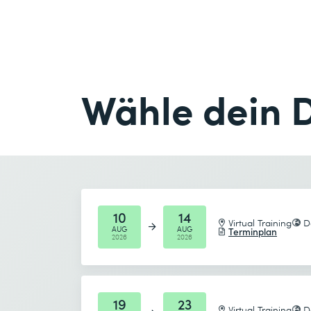
Frau
Herr
Firma
optional
Vorname *
E-Mail *
Firma *
Wähle dein 
E-Mail *
Anzahl Teilnehmende *
Gewünschtes Startdatum (DD.MM.YYYY) *
10
14
Virtual Training
D
AUG
AUG
Terminplan
2026
2026
Gewünschtes Enddatum (DD.MM.YYYY) *
Ich habe die
Datenschutzbestimmungen
zur K
19
23
Virtual Training
D