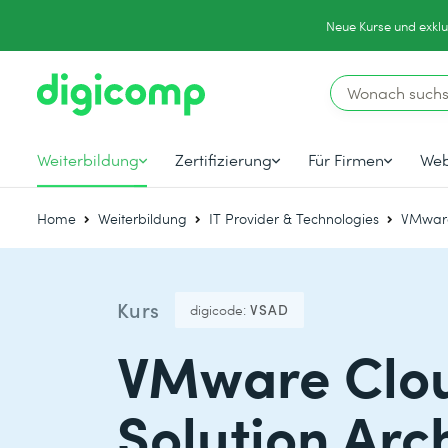
Neue Kurse und exklu
Weiterbildung
Zertifizierung
Für Firmen
Web
Home
Weiterbildung
IT Provider & Technologies
VMwar
Kurs
digicode:
VSAD
VMware Clou
Solution Arc