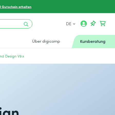
0 Gutschein erhalten
DE
Über digicomp
Kursberatung
and Design V9.x
ign