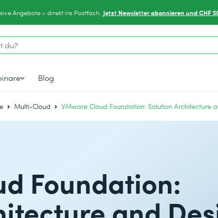
Jetzt Newsletter abonnieren und CHF 5
sive Angebote – direkt ins Postfach.
inare
Blog
e
Multi-Cloud
VMware Cloud Foundation: Solution Architecture 
d Foundation:
hitecture and Des