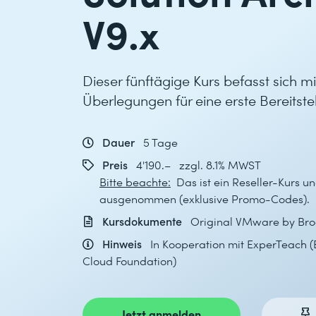
V9.x
Dieser fünftägige Kurs befasst sich m
Überlegungen für eine erste Bereits
Dauer
5 Tage
Preis
4'190.– zzgl. 8.1% MWST
Bitte beachte:
Das ist ein Reseller-Kurs un
ausgenommen (exklusive Promo-Codes).
Kursdokumente
Original VMware by Bro
Hinweis
In Kooperation mit ExperTeach 
Cloud Foundation)
Jetzt anmelden