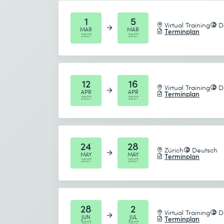
1
5
Virtual Training
D
MAR
MAR
Terminplan
2027
2027
12
16
Virtual Training
D
APR
APR
Terminplan
2027
2027
24
28
Zürich
Deutsch
MAY
MAY
Terminplan
2027
2027
28
2
Virtual Training
D
JUN
JUL
Terminplan
2027
2027