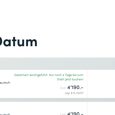
Nachname *
Telefon *
Datum
Telefon *
Gewünschter Kursort *
Garantiert durchgeführt. Nur noch 4 Tage bis zum
Start! Jetzt buchen!
eutsch
4’190.-
CHF
zzgl. 8.1% MWST
enntnis genommen.
4’190.-
eutsch
CHF