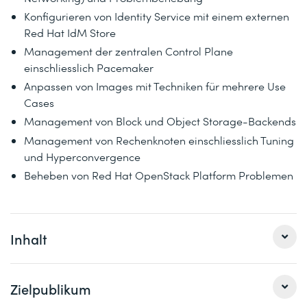
Konfigurieren von Identity Service mit einem externen
Red Hat IdM Store
Management der zentralen Control Plane
einschliesslich Pacemaker
Anpassen von Images mit Techniken für mehrere Use
Cases
Management von Block und Object Storage-Backends
Management von Rechenknoten einschliesslich Tuning
und Hyperconvergence
Beheben von Red Hat OpenStack Platform Problemen
Inhalt
Der Kurs
Zielpublikum
Red Hat OpenStack Administration II: Day 2
Operations for Cloud Operators with Exam (CL211)
richtet