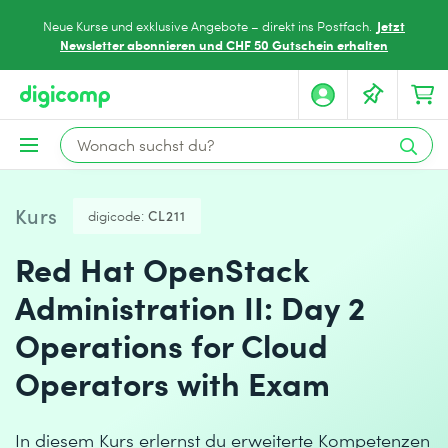
Jetzt
Neue Kurse und exklusive Angebote – direkt ins Postfach.
Newsletter abonnieren und CHF 50 Gutschein erhalten
Kurs
digicode:
CL211
Red Hat OpenStack
Administration II: Day 2
Operations for Cloud
Operators with Exam
In diesem Kurs erlernst du erweiterte Kompetenzen