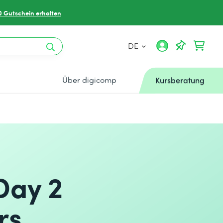
0 Gutschein erhalten
DE
Über digicomp
Kursberatung
Day 2
rs