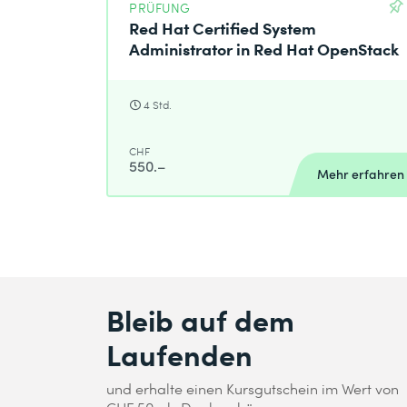
PRÜFUNG
Ich habe die
Datenschutzbestimmungen
zur K
Red Hat Certified System
Administrator in Red Hat OpenStack
Absenden
4 Std.
* Pflichtfelder
CHF
550.–
Mehr erfahren
Bleib auf dem
Laufenden
und erhalte einen Kursgutschein im Wert von