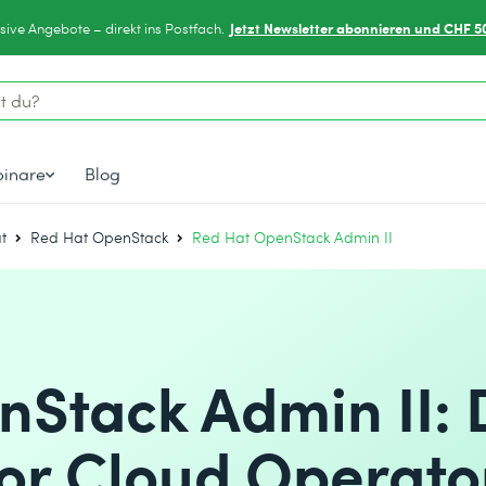
Jetzt Newsletter abonnieren und CHF 5
sive Angebote – direkt ins Postfach.
inare
Blog
t
Red Hat OpenStack
Red Hat OpenStack Admin II
Stack Admin II: 
or Cloud Operato