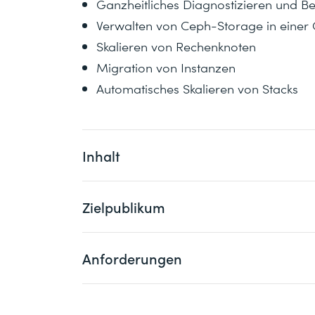
Ganzheitliches Diagnostizieren und
Verwalten von Ceph-Storage in ein
Skalieren von Rechenknoten
Migration von Instanzen
Automatisches Skalieren von Stacks
Inhalt
Zielpublikum
Der Schwerpunkt dieses Kurses liegt au
Plattform unter Verwendung der einheitli
von Instanzen und der Verwaltung einer
Anforderungen
Dieser Kurs richtet sich an Linux®-Syst
OpenStack. In diesem Kurs werden auch
und Cloud-Betreiber/innen.
unternehmensweiten Implementierung vo
von Compute Nodes mit Red Hat OpenStac
Vorausgesetzt wird der Besuch des folg