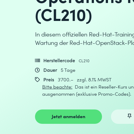
(CL210)
In diesem offiziellen Red-Hat-Training
Wartung der Red-Hat-OpenStack-Pla
Herstellercode
CL210
Dauer
5 Tage
Preis
3'700.– zzgl. 8.1% MWST
Bitte beachte:
Das ist ein Reseller-Kurs un
ausgenommen (exklusive Promo-Codes).
Jetzt anmelden