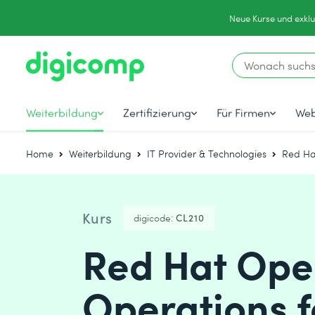
Neue Kurse und exklu
Weiterbildung
Zertifizierung
Für Firmen
Web
Home
Weiterbildung
IT Provider & Technologies
Red Ha
Kurs
digicode:
CL210
Red Hat Open
Operations f