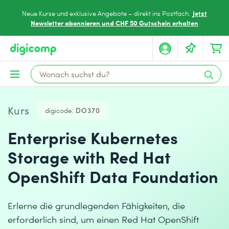
Jetzt
Neue Kurse und exklusive Angebote – direkt ins Postfach.
Newsletter abonnieren und CHF 50 Gutschein erhalten
Kurs
digicode:
DO370
Enterprise Kubernetes
Storage with Red Hat
OpenShift Data Foundation
Erlerne die grundlegenden Fähigkeiten, die
erforderlich sind, um einen Red Hat OpenShift