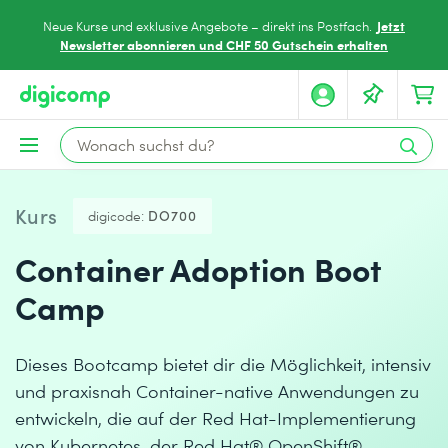
Jetzt
Neue Kurse und exklusive Angebote – direkt ins Postfach.
Newsletter abonnieren und CHF 50 Gutschein erhalten
Kurs
digicode:
DO700
Container Adoption Boot
Camp
Dieses Bootcamp bietet dir die Möglichkeit, intensiv
und praxisnah Container-native Anwendungen zu
entwickeln, die auf der Red Hat-Implementierung
von Kubernetes, der Red Hat® OpenShift®