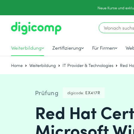
Neue Kurse und exklu
Weiterbildung
Zertifizierung
Für Firmen
Web
Home
Weiterbildung
IT Provider & Technologies
Red Ha
Prüfung
digicode:
EX417R
Red Hat Certi
Microsoft W