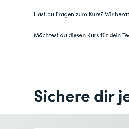
Hast du Fragen zum Kurs? Wir berat
Frau
Herr
Möchtest du diesen Kurs für dein
Vorname *
Frau
Herr
Firma
optional
Vorname *
E-Mail *
Firma *
Sichere dir j
E-Mail *
Anzahl Teilnehmende *