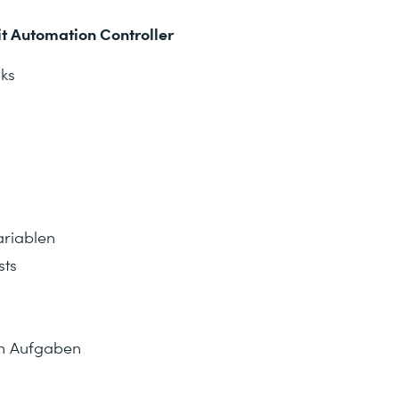
t Automation Controller
ks
ariablen
sts
en Aufgaben