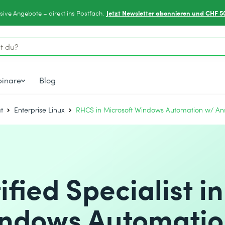
Jetzt Newsletter abonnieren und CHF 5
sive Angebote – direkt ins Postfach.
inare
Blog
t
Enterprise Linux
RHCS in Microsoft Windows Automation w/ A
fied Specialist in
indows Automatio