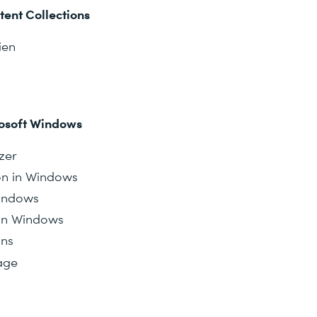
ent Collections
ien
rosoft Windows
zer
ion in Windows
Windows
 in Windows
ins
age