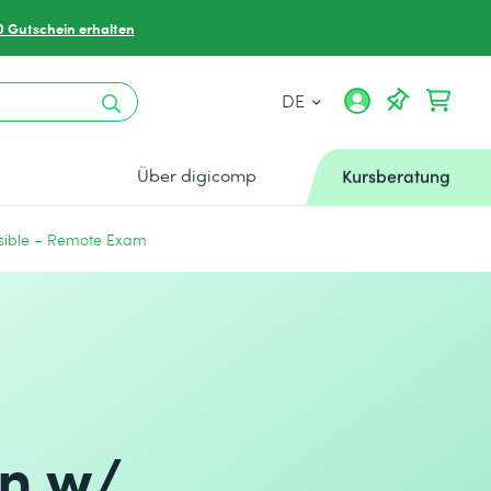
0 Gutschein erhalten
DE
Über digicomp
Kursberatung
nsible – Remote Exam
n w/