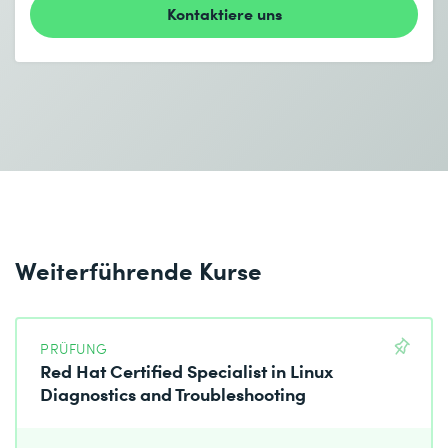
Umgang mit Sicherheitsproblemen
Kontaktiere uns
Probleme mit Sicherheits-Subsystemen erkennen
Absenden
und lösen
* Pflichtfelder
Troubleshooting von Kernelproblemen
Kernelprobleme erkennen und den Red Hat Support
bei der Behebung von Kernelproblemen
unterstützen
Umfassender Rückblick des Kurses
Red Hat
Enterprise Linux Diagnostics and Troubleshooting
Weiterführende Kurse
Erlernte Kenntnisse und Fähigkeiten in
Red Hat
Enterprise Linux Diagnostics and Troubleshooting
üben und nachweisen
PRÜFUNG
Red Hat Certified Specialist in Linux
Diagnostics and Troubleshooting