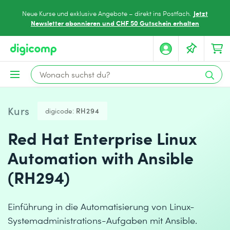
Jetzt
Neue Kurse und exklusive Angebote – direkt ins Postfach.
Newsletter abonnieren und CHF 50 Gutschein erhalten
Kurs
digicode:
RH294
Red Hat Enterprise Linux
Automation with Ansible
(RH294)
Einführung in die Automatisierung von Linux-
Systemadministrations-Aufgaben mit Ansible.