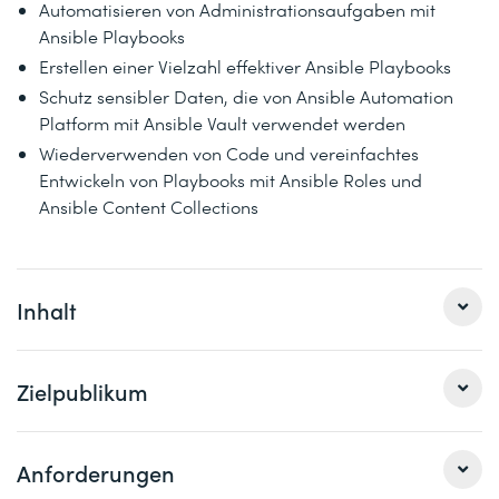
Automatisieren von Administrationsaufgaben mit
Ansible Playbooks
Erstellen einer Vielzahl effektiver Ansible Playbooks
Schutz sensibler Daten, die von Ansible Automation
Platform mit Ansible Vault verwendet werden
Wiederverwenden von Code und vereinfachtes
Entwickeln von Playbooks mit Ansible Roles und
Ansible Content Collections
Inhalt
Red Hat Enterprise Linux Automation with Ansible and
Zielpublikum
Exam (RH294) wurde für Linux®-
Systemadministrator/innen und -entwickler/innen
erstellt, die die Bereitstellung, Konfiguration,
Dieser Kurs richtet sich an Linux-
Anforderungen
Anwendungsbereitstellung und Orchestrierung
Systemadministrator/innen, DevOps-Ingenieur/innen,