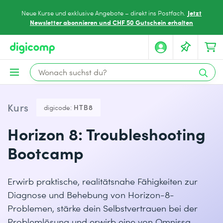
Jetzt
Neue Kurse und exklusive Angebote – direkt ins Postfach.
Newsletter abonnieren und CHF 50 Gutschein erhalten
Kurs
digicode:
HTB8
Horizon 8: Troubleshooting
Bootcamp
Erwirb praktische, realitätsnahe Fähigkeiten zur
Diagnose und Behebung von Horizon-8-
Problemen, stärke dein Selbstvertrauen bei der
Problemlösung und erwirb eine von Omnissa