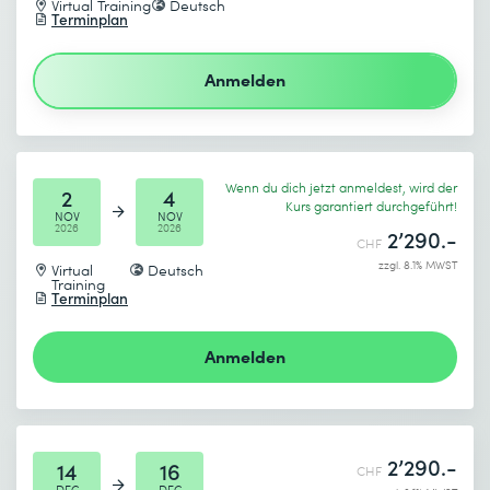
Virtual Training
Deutsch
Terminplan
Ich habe die
Datenschutzbestimmungen
zur Kenntnis
Gewünschtes Enddatum (DD.MM.YYYY) *
genommen.
Anmelden
Absenden
Wenn du dich jetzt anmeldest, wird der
2
4
Kurs garantiert durchgeführt!
* Pflichtfelder
NOV
NOV
2026
2026
2’290.-
CHF
zzgl. 8.1% MWST
Virtual
Deutsch
Training
Terminplan
Anmelden
Ich habe die
Datenschutzbestimmungen
zur Kenntnis
genommen.
2’290.-
Absenden
14
16
CHF
DEC
DEC