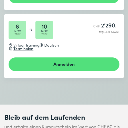
2’290.-
8
10
CHF
NOV
NOV
zzgl. 8.1% MWST
2027
2027
Virtual Training
Deutsch
Terminplan
Anmelden
Bleib auf dem Laufenden
und erhalte einen Kursgutschein im Wert von CHF 50 als