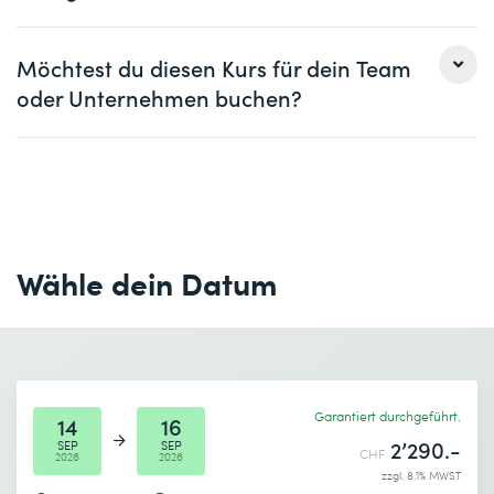
Frau
Herr
Möchtest du diesen Kurs für dein Team
oder Unternehmen buchen?
Vorname *
Nachname *
Frau
Herr
Firma
optional
Vorname *
Nachname *
E-Mail *
Telefon *
Wähle dein Datum
Firma *
E-Mail *
Telefon *
Garantiert durchgeführt.
Anzahl Teilnehmende *
Gewünschter Kursort *
14
16
2’290.-
SEP
SEP
CHF
2026
2026
zzgl. 8.1% MWST
Gewünschtes Startdatum (DD.MM.YYYY) *