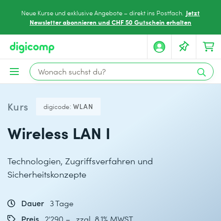
Jetzt
Neue Kurse und exklusive Angebote – direkt ins Postfach.
Newsletter abonnieren und CHF 50 Gutschein erhalten
Kurs
digicode:
WLAN
Wireless LAN I
Technologien, Zugriffsverfahren und
Sicherheitskonzepte
Dauer
3 Tage
Preis
2'290.– zzgl. 8.1% MWST