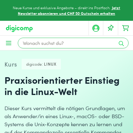
Jetzt
Neue Kurse und exklusive Angebote – direkt ins Postfach.
Newsletter abonnieren und CHF 50 Gutschein erhalten
Kurs
digicode:
LINUX
Praxisorientierter Einstieg
in die Linux-Welt
Dieser Kurs vermittelt die nötigen Grundlagen, um
als Anwender/in eines Linux-, macOS- oder BSD-
Systems die Unix-Konzepte kennen zu lernen und
auf der Kommandozeile essentielle Kommandos