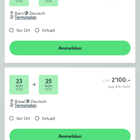
2026
2026
Bern
Deutsch
Terminplan
Vor Ort
Virtuell
Anmelden
2’100.-
23
25
CHF
NOV
NOV
zzgl. 8.1% MWST
2026
2026
Basel
Deutsch
Terminplan
Vor Ort
Virtuell
Anmelden