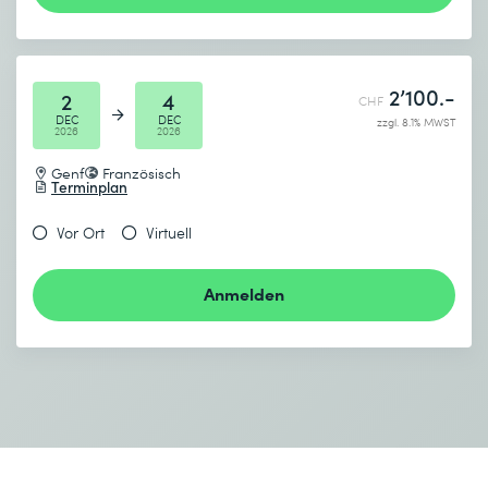
2’100.-
2
4
CHF
DEC
DEC
zzgl. 8.1% MWST
2026
2026
Genf
Französisch
Terminplan
Vor Ort
Virtuell
Anmelden