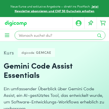
Jetzt
Neue Kurse und exklusive Angebote – direkt ins Postfach.
Newsletter abonnieren und CHF 50 Gutschein erhalten
Kurs
digicode:
GEMCAE
Gemini Code Assist
Essentials
Ein umfassender Überblick über Gemini Code
Assist, ein AI-gestütztes Tool, das entwickelt wurde,
um Software-Entwicklungs-Workflows erheblich zu
verbessern.