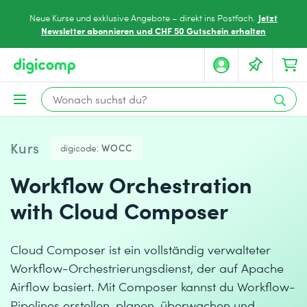
Jetzt
Neue Kurse und exklusive Angebote – direkt ins Postfach.
Newsletter abonnieren und CHF 50 Gutschein erhalten
Kurs
digicode:
WOCC
Workflow Orchestration
with Cloud Composer
Cloud Composer ist ein vollständig verwalteter
Workflow-Orchestrierungsdienst, der auf Apache
Airflow basiert. Mit Composer kannst du Workflow-
Pipelines erstellen, planen, überwachen und